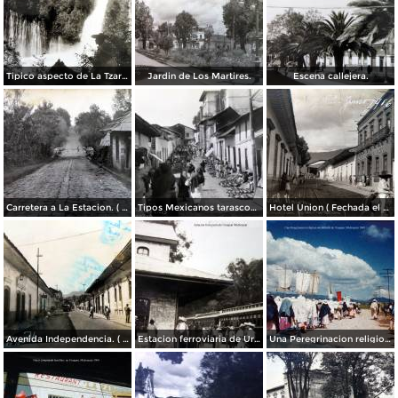
Tipico aspecto de La Tzaracua.
Jardin de Los Martires.
Escena callejera.
Carretera a La Estacion. ( Circulada el 26 de Junio de 1932 ).
Tipos Mexicanos tarascos en dia de mercado..
Hotel Union ( Fechada el 18 de Junio de 1916 ).
Avenida Independencia. ( Circulada el 21 de Julio de 1955 ).
Estacion ferroviaria de Uruapan Michoacán ( Circulada el 24 de Mayo de 1930 ).
Una Peregrinacion religiosa alrededores de Uruapan, Michoacán 1960