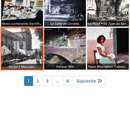
Ninos comprando barrilitos en Uruapan, Michoacán 1960.
La Calle de Lloreda.
La Plaza Fray Juan de San Miguel.
Parque 1954
Tipos Mexicanos Trabajando en la laca.
Portal F Mercado.
1
2
3
...
8
Siguiente