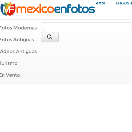
Mi Cuenta
ENGLISH
Fotos Modernas
Fotos Antiguas
Videos Antiguos
Turismo
En Venta