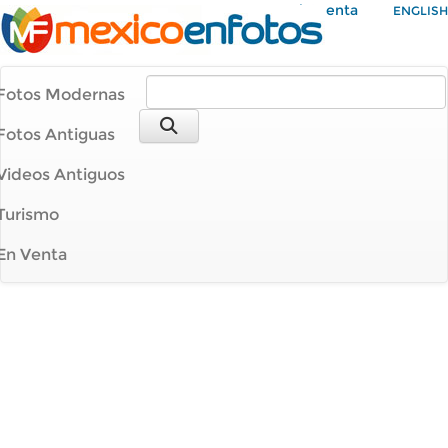
Mi Cuenta
ENGLISH
Fotos Modernas
Fotos Antiguas
Videos Antiguos
Turismo
En Venta