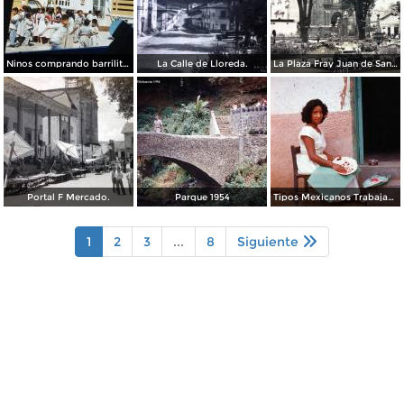
Ninos comprando barrilitos en Uruapan, Michoacán 1960.
La Calle de Lloreda.
La Plaza Fray Juan de San Miguel.
Portal F Mercado.
Parque 1954
Tipos Mexicanos Trabajando en la laca.
1
2
3
...
8
Siguiente