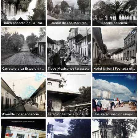
Tipico aspecto de La Tzaracua.
Jardin de Los Martires.
Escena callejera.
Carretera a La Estacion. ( Circulada el 26 de Junio de 1932 ).
Tipos Mexicanos tarascos en dia de mercado..
Hotel Union ( Fechada el 18 de Junio de 1916 ).
Avenida Independencia. ( Circulada el 21 de Julio de 1955 ).
Estacion ferroviaria de Uruapan Michoacán ( Circulada el 24 de Mayo de 1930 ).
Una Peregrinacion religiosa alrededores de Uruapan, Michoacán 1960