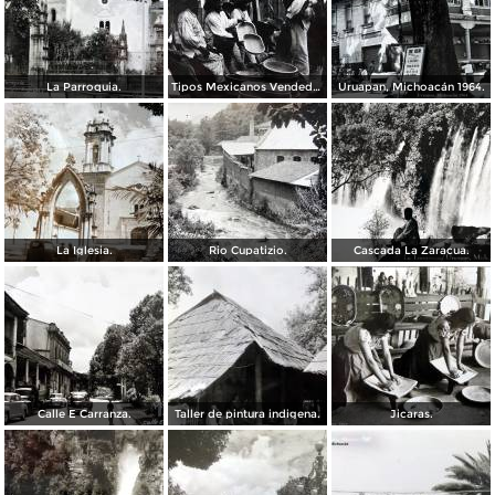
La Parroquia.
Tipos Mexicanos Vendedores de vandejas.
Uruapan, Michoacán 1964.
La Iglesia.
Rio Cupatizio.
Cascada La Zaracua.
Calle E Carranza.
Taller de pintura indigena.
Jicaras.