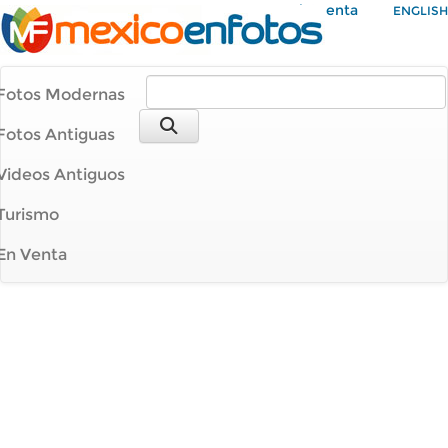
Mi Cuenta
ENGLISH
Fotos Modernas
Fotos Antiguas
Videos Antiguos
Turismo
En Venta