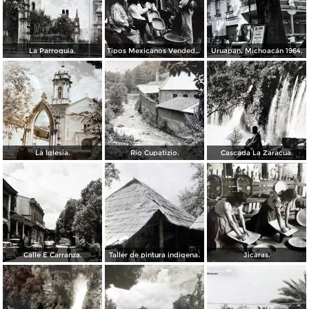
La Parroquia.
Tipos Mexicanos Vendedores de vandejas.
Uruapan, Michoacán 1964.
La Iglesia.
Rio Cupatizio.
Cascada La Zaracua.
Calle E Carranza.
Taller de pintura indigena.
Jicaras.