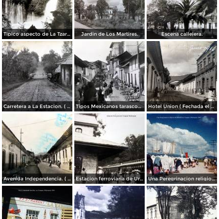
Tipico aspecto de La Tzaracua.
Jardin de Los Martires.
Escena callejera.
Carretera a La Estacion. ( Circulada el 26 de Junio de 1932 ).
Tipos Mexicanos tarascos en dia de mercado..
Hotel Union ( Fechada el 18 de Junio de 1916 ).
Avenida Independencia. ( Circulada el 21 de Julio de 1955 ).
Estacion ferroviaria de Uruapan Michoacán ( Circulada el 24 de Mayo de 1930 ).
Una Peregrinacion religiosa alrededores de Uruapan, Michoacán 1960