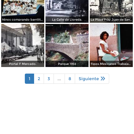
Ninos comprando barrilitos en Uruapan, Michoacán 1960.
La Calle de Lloreda.
La Plaza Fray Juan de San Miguel.
Portal F Mercado.
Parque 1954
Tipos Mexicanos Trabajando en la laca.
1
2
3
...
8
Siguiente