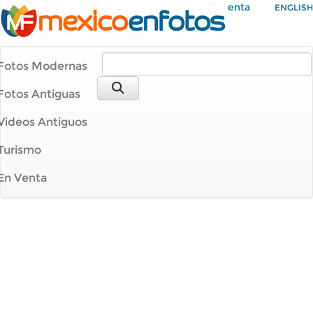
Mi Cuenta
ENGLISH
Fotos Modernas
Fotos Antiguas
Videos Antiguos
Turismo
En Venta