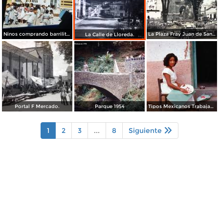
Ninos comprando barrilitos en Uruapan, Michoacán 1960.
La Plaza Fray Juan de San Miguel.
La Calle de Lloreda.
Portal F Mercado.
Parque 1954
Tipos Mexicanos Trabajando en la laca.
1
2
3
...
8
Siguiente