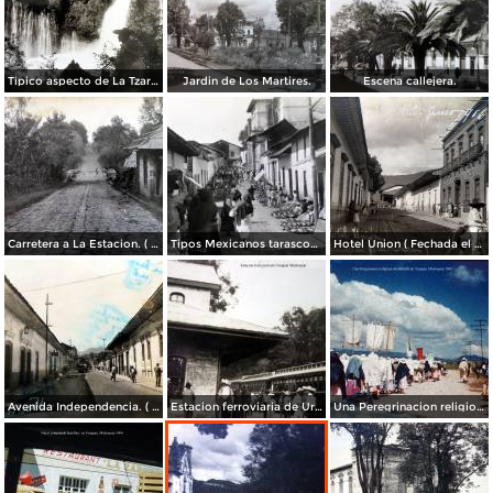
Tipico aspecto de La Tzaracua.
Jardin de Los Martires.
Escena callejera.
Carretera a La Estacion. ( Circulada el 26 de Junio de 1932 ).
Tipos Mexicanos tarascos en dia de mercado..
Hotel Union ( Fechada el 18 de Junio de 1916 ).
Avenida Independencia. ( Circulada el 21 de Julio de 1955 ).
Estacion ferroviaria de Uruapan Michoacán ( Circulada el 24 de Mayo de 1930 ).
Una Peregrinacion religiosa alrededores de Uruapan, Michoacán 1960