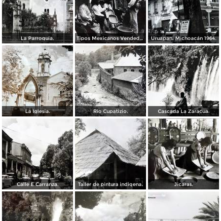
La Parroquia.
Tipos Mexicanos Vendedores de vandejas.
Uruapan, Michoacán 1964.
La Iglesia.
Rio Cupatizio.
Cascada La Zaracua.
Calle E Carranza.
Taller de pintura indigena.
Jicaras.