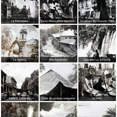
La Parroquia.
Tipos Mexicanos Vendedores de vandejas.
Uruapan, Michoacán 1964.
La Iglesia.
Rio Cupatizio.
Cascada La Zaracua.
Calle E Carranza.
Taller de pintura indigena.
Jicaras.