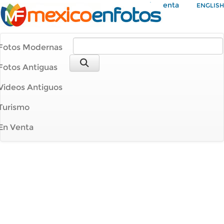
Mi Cuenta
ENGLISH
Fotos Modernas
Fotos Antiguas
Videos Antiguos
Turismo
En Venta