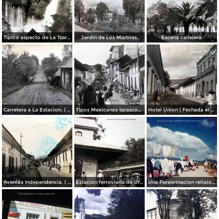
Tipico aspecto de La Tzaracua.
Jardin de Los Martires.
Escena callejera.
Carretera a La Estacion. ( Circulada el 26 de Junio de 1932 ).
Tipos Mexicanos tarascos en dia de mercado..
Hotel Union ( Fechada el 18 de Junio de 1916 ).
Avenida Independencia. ( Circulada el 21 de Julio de 1955 ).
Estacion ferroviaria de Uruapan Michoacán ( Circulada el 24 de Mayo de 1930 ).
Una Peregrinacion religiosa alrededores de Uruapan, Michoacán 1960