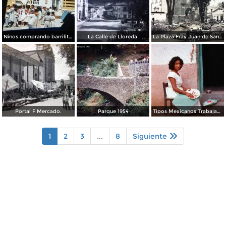
Ninos comprando barrilitos en Uruapan, Michoacán 1960.
La Calle de Lloreda.
La Plaza Fray Juan de San Miguel.
Portal F Mercado.
Parque 1954
Tipos Mexicanos Trabajando en la laca.
1
2
3
...
8
Siguiente