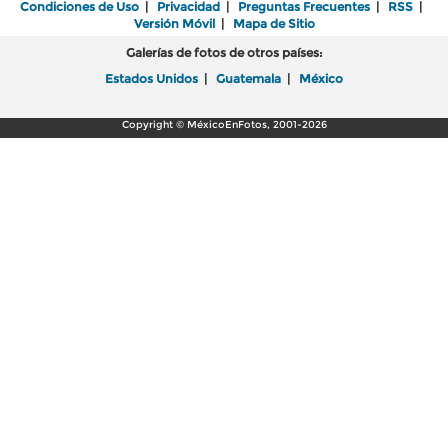
Condiciones de Uso
|
Privacidad
|
Preguntas Frecuentes
|
RSS
|
Versión Móvil
|
Mapa de Sitio
Galerías de fotos de otros países:
Estados Unidos
|
Guatemala
|
México
Copyright © MéxicoEnFotos, 2001-2026