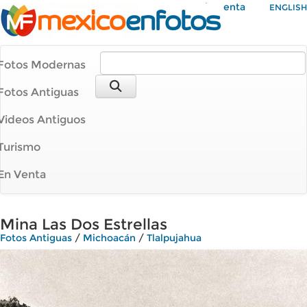
Mi Cuenta
ENGLISH
Fotos Modernas
Fotos Antiguas
Videos Antiguos
Turismo
En Venta
Mina Las Dos Estrellas
Fotos Antiguas
/
Michoacán
/
Tlalpujahua