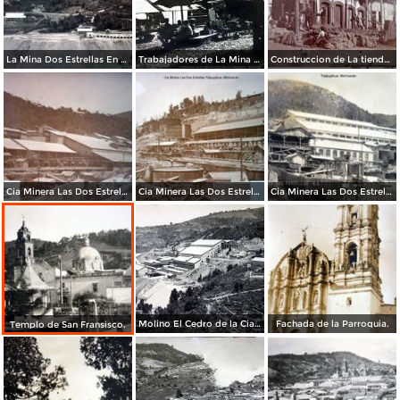
La Mina Dos Estrellas En Tlalpujahua, Michoacán
Trabajadores de La Mina Dos Estrellas En Tlalpujahua, Michoacán
Construccion de La tienda El puerto de Veracruz.
Cia Minera Las Dos Estrellas Vista del Molino Tlalpujahua, Michoacán.
Cia Minera Las Dos Estrellas Le Cianure Tlalpujahua, Michoacán.
Cia Minera Las Dos Estrellas Tlalpujahua, Michoacán.
Molino El Cedro de la Cia. minera Las dos Estrellas
Fachada de la Parroquia.
Templo de San Fransisco.