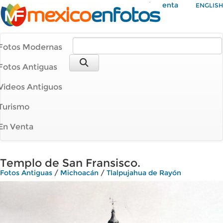
Mi Cuenta
ENGLISH
Fotos Modernas
Fotos Antiguas
Videos Antiguos
Turismo
En Venta
Templo de San Fransisco.
Fotos Antiguas
/
Michoacán
/
Tlalpujahua de Rayón