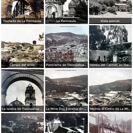
Fachada de La Parroquia.
La Parroquia.
Vista parcial.
Campo del grillo.
Panorama de Tlalpujahua de Rayón, Michoacán.
Iglesia del Carmen en Tlalpujahua de Rayón, Michoacán.
La Iglesia de Tlalpujahua de Rayón, Michoacán.
La Mina Dos Estrellas En Tlalpujahua, Michoacán.
Molino el Cedro de La Mina Dos Estrellas En Tlalpujahua, Michoacán.