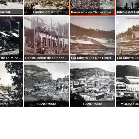
parcial.
Campo del grillo.
Panorama de Tlalpujahua de Rayón, Michoacán.
Trabajadores de La Mina Dos Estrellas En Tlalpujahua, Michoacán
Construccion de La tienda El puerto de Veracruz.
Cia Minera Las Dos Estrellas Vista del Molino Tlalpujahua, Michoacán.
rama.
PANORAMA
PANORAMA
MOLINO DE