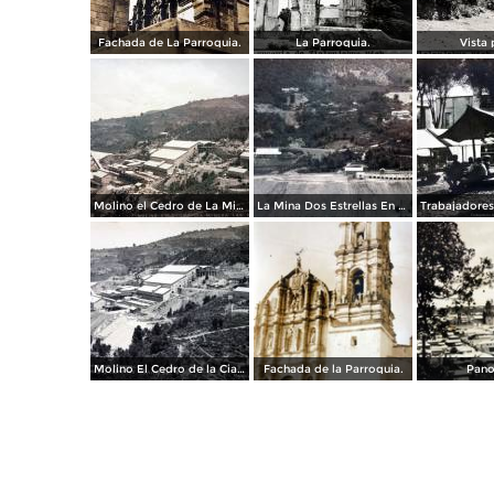
Fachada de La Parroquia.
La Parroquia.
Vista 
Molino el Cedro de La Mina Dos Estrellas En Tlalpujahua, Michoacán.
La Mina Dos Estrellas En Tlalpujahua, Michoacán
Molino El Cedro de la Cia. minera Las dos Estrellas
Fachada de la Parroquia.
Pano