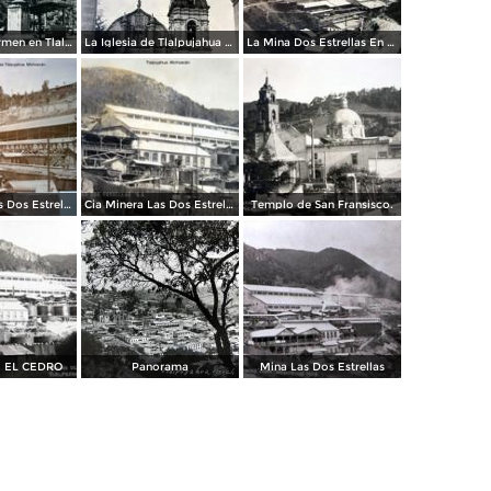
Iglesia del Carmen en Tlalpujahua de Rayón, Michoacán.
La Iglesia de Tlalpujahua de Rayón, Michoacán.
La Mina Dos Estrellas En Tlalpujahua, Michoacán.
Cia Minera Las Dos Estrellas Le Cianure Tlalpujahua, Michoacán.
Cia Minera Las Dos Estrellas Tlalpujahua, Michoacán.
Templo de San Fransisco.
 EL CEDRO
Panorama
Mina Las Dos Estrellas