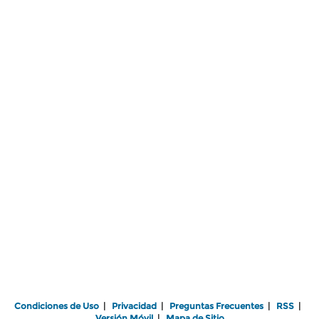
Condiciones de Uso
|
Privacidad
|
Preguntas Frecuentes
|
RSS
|
Versión Móvil
|
Mapa de Sitio