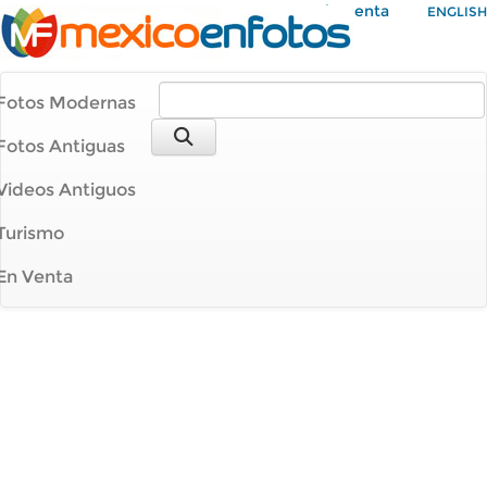
Mi Cuenta
ENGLISH
Fotos Modernas
Fotos Antiguas
Videos Antiguos
Turismo
En Venta