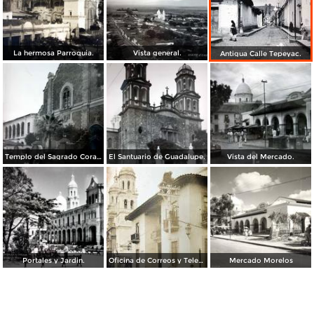
La hermosa Parroquia.
Vista general.
Antigua Calle Tepeyac.
Templo del Sagrado Corazon.
El Santuario de Guadalupe.
Vista del Mercado.
Portales y Jardin.
Oficina de Correos y Telegrafos
Mercado Morelos