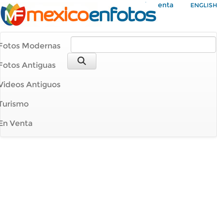
Mi Cuenta
ENGLISH
Fotos Modernas
Fotos Antiguas
Videos Antiguos
Turismo
En Venta