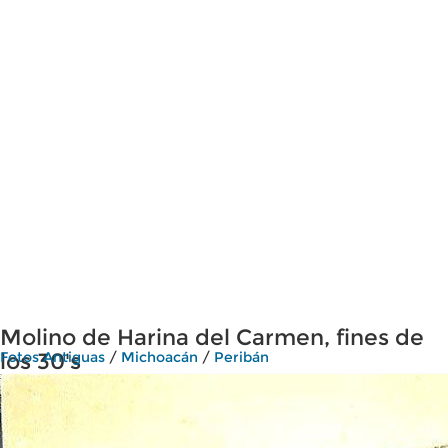
Molino de Harina del Carmen, fines de
los 30's
Fotos Antiguas
/
Michoacán
/
Peribán