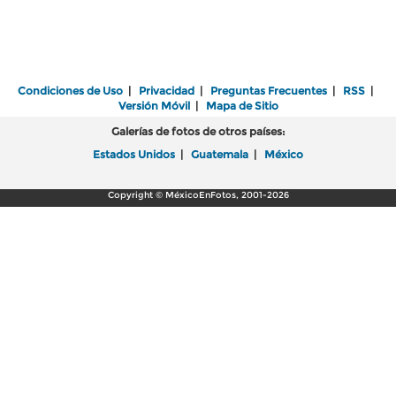
Condiciones de Uso
|
Privacidad
|
Preguntas Frecuentes
|
RSS
|
Versión Móvil
|
Mapa de Sitio
Galerías de fotos de otros países:
Estados Unidos
|
Guatemala
|
México
Copyright © MéxicoEnFotos, 2001-2026