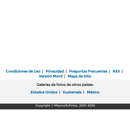
Condiciones de Uso
|
Privacidad
|
Preguntas Frecuentes
|
RSS
|
Versión Móvil
|
Mapa de Sitio
Galerías de fotos de otros países:
Estados Unidos
|
Guatemala
|
México
Copyright © MéxicoEnFotos, 2001-2026