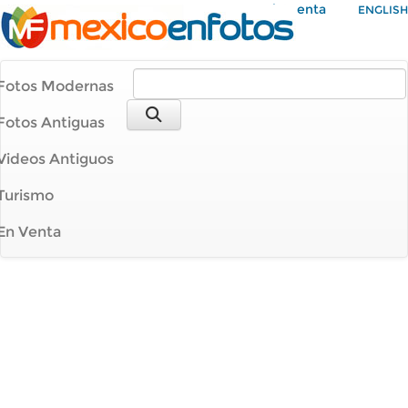
Mi Cuenta
ENGLISH
Fotos Modernas
Fotos Antiguas
Videos Antiguos
Turismo
En Venta