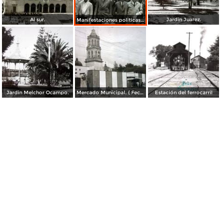
Al sur.
Jardin Juarez.
Manifestaciones politicas en Maravatio Michoacán. ( Fechada el 19 de Abril de 1944 ).
Jardin Melchor Ocampo.
Mercado Municipal. ( Fechada el 26 de Octubre de 1963 ).
Estación del ferrocarril