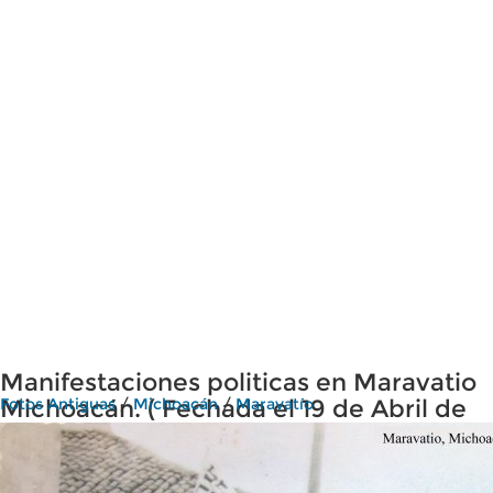
Manifestaciones politicas en Maravatio
Michoacán. ( Fechada el 19 de Abril de
Fotos Antiguas
/
Michoacán
/
Maravatío
1944 ).