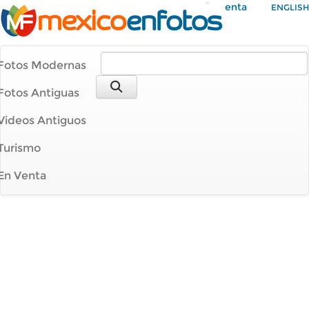
Mi Cuenta
ENGLISH
Fotos Modernas
Fotos Antiguas
Videos Antiguos
Turismo
En Venta