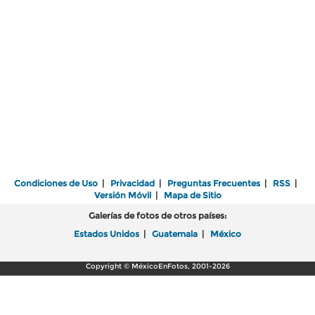
Condiciones de Uso
|
Privacidad
|
Preguntas Frecuentes
|
RSS
|
Versión Móvil
|
Mapa de Sitio
Galerías de fotos de otros países:
Estados Unidos
|
Guatemala
|
México
Copyright © MéxicoEnFotos, 2001-2026