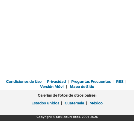
Condiciones de Uso
|
Privacidad
|
Preguntas Frecuentes
|
RSS
|
Versión Móvil
|
Mapa de Sitio
Galerías de fotos de otros países:
Estados Unidos
|
Guatemala
|
México
Copyright © MéxicoEnFotos, 2001-2026