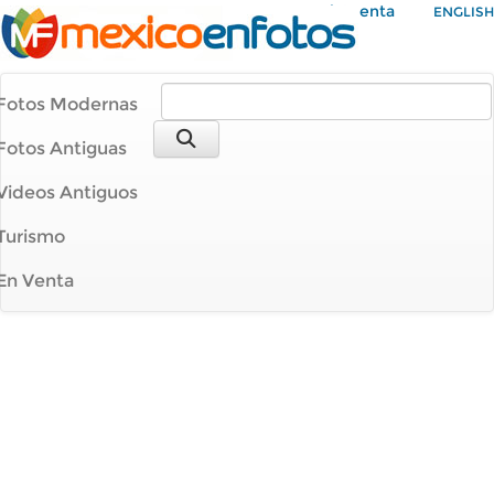
Mi Cuenta
ENGLISH
Fotos Modernas
Fotos Antiguas
Videos Antiguos
Turismo
En Venta