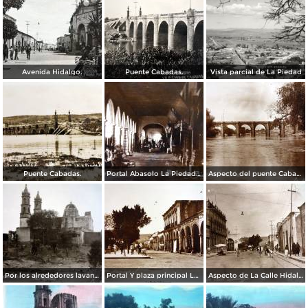
Avenida Hidalgo.
Puente Cabadas.
Vista parcial de La Piedad
Puente Cabadas.
Portal Abasolo La Piedad, Michoacán.
Aspecto del puente Cabadas y lavanderas en la orilla del rio La Piedad, Michoacán.
Por los alrededores lavanderas en el rio La Piedad, Michoacán.
Portal Y plaza principal La Piedad, Michoacán.
Aspecto de La Calle Hidalgo La Piedad, Michoacán .