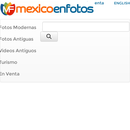
Mi Cuenta
ENGLISH
Fotos Modernas
Fotos Antiguas
Videos Antiguos
Turismo
En Venta