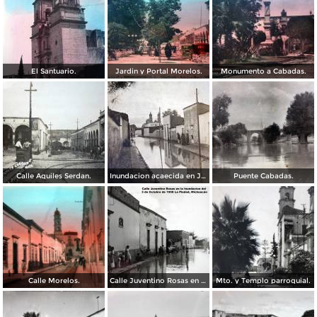
El Santuario.
Jardin y Portal Morelos.
Monumento a Cabadas.
Calle Aquiles Serdan.
Inundacion acaecida en Julio de 1912.
Puente Cabadas.
Calle Morelos.
Calle Juventino Rosas en la Inundacion del 3 de Octubre de 1958 La Piedad, Michoacán
Mto. y Templo parroquial.