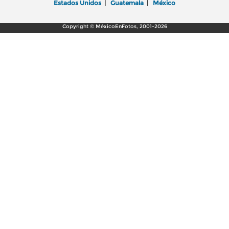
Estados Unidos
|
Guatemala
|
México
Copyright © MéxicoEnFotos, 2001-2026