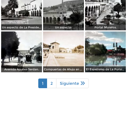
Un aspecto de La Presidencia.
Un aspecto.
Portal Morelos.
Avenida Aquiles Serdan.
Compuertas de Ahuja en el Dique de La quinta de Guadalupe en el Rio Lerma La Piedad Michoacan.
El Espejismo de La Purisima
1
2
Siguiente