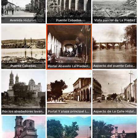
Avenida Hidalgo.
Puente Cabadas.
Vista parcial de La Piedad
Puente Cabadas.
Aspecto del puente Cabadas y lavanderas en la orilla del rio La Piedad, Michoacán.
Portal Abasolo La Piedad, Michoacán.
Por los alrededores lavanderas en el rio La Piedad, Michoacán.
Portal Y plaza principal La Piedad, Michoacán.
Aspecto de La Calle Hidalgo La Piedad, Michoacán .