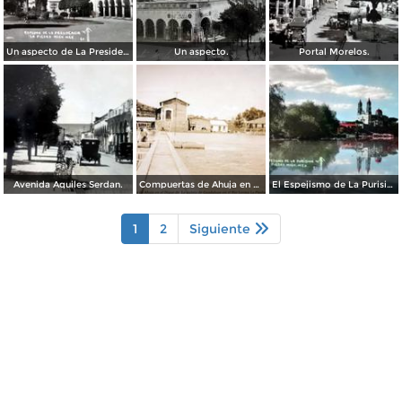
Un aspecto de La Presidencia.
Un aspecto.
Portal Morelos.
Avenida Aquiles Serdan.
Compuertas de Ahuja en el Dique de La quinta de Guadalupe en el Rio Lerma La Piedad Michoacan.
El Espejismo de La Purisima
1
2
Siguiente