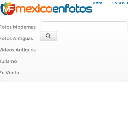
Mi Cuenta
ENGLISH
Fotos Modernas
Fotos Antiguas
Videos Antiguos
Turismo
En Venta