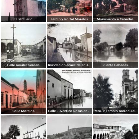
El Santuario.
Jardin y Portal Morelos.
Monumento a Cabadas.
Calle Aquiles Serdan.
Inundacion acaecida en Julio de 1912.
Puente Cabadas.
Calle Morelos.
Calle Juventino Rosas en la Inundacion del 3 de Octubre de 1958 La Piedad, Michoacán
Mto. y Templo parroquial.