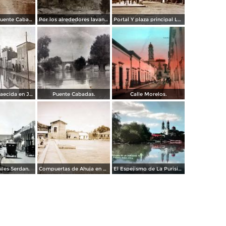
Aspecto del puente Cabadas y lavanderas en la orilla del rio La Piedad, Michoacán.
Por los alrededores lavanderas en el rio La Piedad, Michoacán.
Portal Y plaza principal La Piedad, Michoacán.
Inundacion acaecida en Julio de 1912.
Puente Cabadas.
Calle Morelos.
iles Serdan.
Compuertas de Ahuja en el Dique de La quinta de Guadalupe en el Rio Lerma La Piedad Michoacan.
El Espejismo de La Purisima