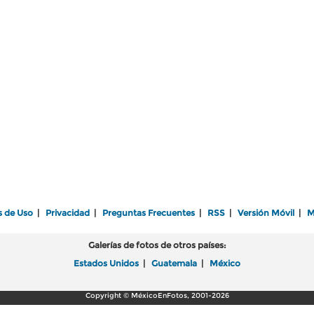
s de Uso
|
Privacidad
|
Preguntas Frecuentes
|
RSS
|
Versión Móvil
|
M
Galerías de fotos de otros países:
Estados Unidos
|
Guatemala
|
México
Copyright © MéxicoEnFotos, 2001-2026