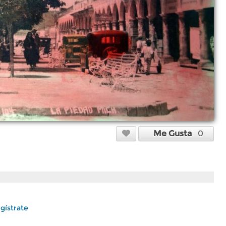
Me Gusta
0
gístrate