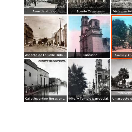
Avenida Hidalgo.
Puente Cabadas.
Vista parcia
Aspecto de La Calle Hidalgo La Piedad, Michoacán .
El Santuario.
Jardin y Po
Calle Juventino Rosas en la Inundacion del 3 de Octubre de 1958 La Piedad, Michoacán
Mto. y Templo parroquial.