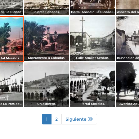
l de La Piedad
Puente Cabadas.
Portal Abasolo La Piedad, Michoacán.
Monumento a Cabadas.
Calle Aquiles Serdan.
rtal Morelos.
Un aspecto de La Presidencia.
Un aspecto.
Portal Morelos.
Avenida Aqu
1
2
Siguiente