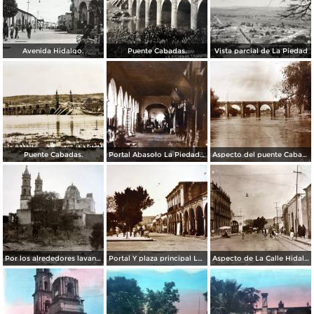
Avenida Hidalgo.
Puente Cabadas.
Vista parcial de La Piedad
Puente Cabadas.
Portal Abasolo La Piedad, Michoacán.
Aspecto del puente Cabadas y lavanderas en la orilla del rio La Piedad, Michoacán.
Por los alrededores lavanderas en el rio La Piedad, Michoacán.
Portal Y plaza principal La Piedad, Michoacán.
Aspecto de La Calle Hidalgo La Piedad, Michoacán .