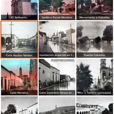
El Santuario.
Jardin y Portal Morelos.
Monumento a Cabadas.
Inundacion acaecida en Julio de 1912.
Puente Cabadas.
Calle Aquiles Serdan.
Calle Morelos.
Calle Juventino Rosas en la Inundacion del 3 de Octubre de 1958 La Piedad, Michoacán
Mto. y Templo parroquial.