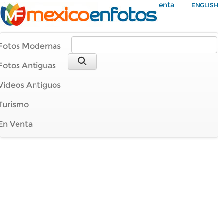
Mi Cuenta
ENGLISH
Fotos Modernas
Fotos Antiguas
Videos Antiguos
Turismo
En Venta