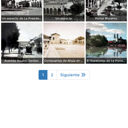
Un aspecto de La Presidencia.
Un aspecto.
Portal Morelos.
Avenida Aquiles Serdan.
Compuertas de Ahuja en el Dique de La quinta de Guadalupe en el Rio Lerma La Piedad Michoacan.
El Espejismo de La Purisima
1
2
Siguiente