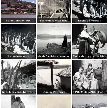
Isla de Janitzio (1954)
Subiendo la escalinata.
Noche de muertos.
Noche de muertos.
Isla de Janitzio y Lago de Patzcuaro Michoacán.
Tipos Mexicanos Una hiladora .
Tipos Mexicanos Nativas de Janitzio.
Lago de Pátzcuaro
TIPOS MEXICANOS Hiladores