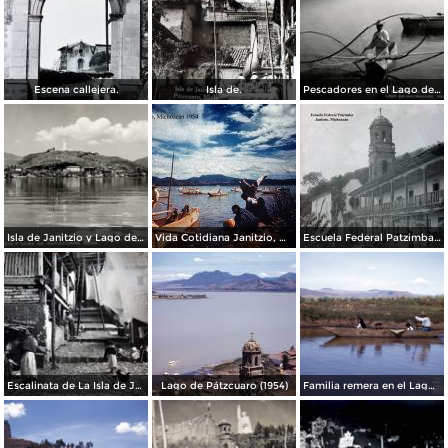
Escena callejera.
Isla de.
Pescadores en el Lago de Pátzcuaro
Isla de Janitzio y Lago de Pátzcuaro
Vida Cotidiana Janitzio, Michoacán 1954.
Escuela Federal Patzimba Janitzio, Michoacán.
Escalinata de La Isla de Janitzio, Michoacán.
Lago de Pátzcuaro (1954)
Familia remera en el Lago de Pátzcuaro (1954)