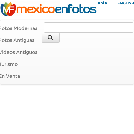
Mi Cuenta
ENGLISH
Fotos Modernas
Fotos Antiguas
Videos Antiguos
Turismo
En Venta