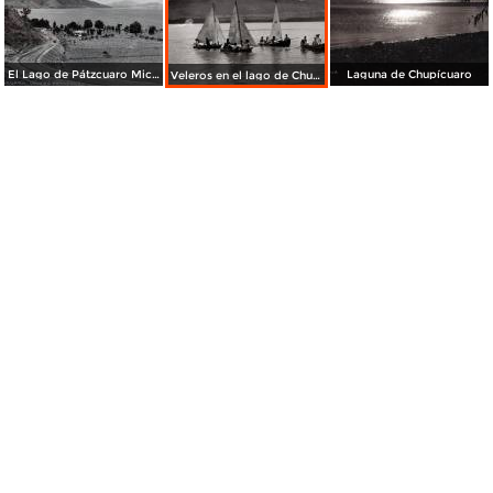
El Lago de Pátzcuaro Michoacán.
Laguna de Chupícuaro
Veleros en el lago de Chupícuaro