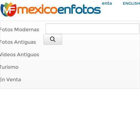
Mi Cuenta
ENGLISH
Fotos Modernas
Fotos Antiguas
Videos Antiguos
Turismo
En Venta