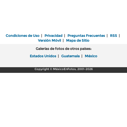
Condiciones de Uso
|
Privacidad
|
Preguntas Frecuentes
|
RSS
|
Versión Móvil
|
Mapa de Sitio
Galerías de fotos de otros países:
Estados Unidos
|
Guatemala
|
México
Copyright © MéxicoEnFotos, 2001-2026