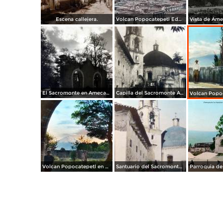
Escena callejera.
Volcan Popocatepetl Edo de México por el Fotógrafos: William Henry Jackson.
El Sacromonte en Amecameca, Edo de México.
Capilla del Sacromonte Amecameca, Edo de México.
Volcan Popocatepetl en Amecameca, por el fotógrafo T. Enami, de Yokohama, Japón (1934)
Santuario del Sacromonte en Amecameca, por el fotógrafo T. Enami, de Yokohama, Japón (1934)