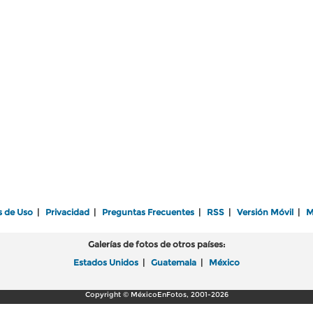
s de Uso
|
Privacidad
|
Preguntas Frecuentes
|
RSS
|
Versión Móvil
|
M
Galerías de fotos de otros países:
Estados Unidos
|
Guatemala
|
México
Copyright © MéxicoEnFotos, 2001-2026