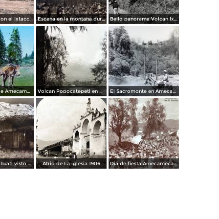
Amecameca con el Ixtaccihuatl por el Fotógrafos Hugo Brehme.
Escena en la montana durante la Revolucion Mexicana por el Fotógrafo Walter H. Horne. ( Circulada el 25 de Septiembre de 1916 ).
Bello panorama Volcan Ixtaccihuatl en Amecameca, Edo de México
Alrededores de Amecameca, por el fotógrafo T. Enami, de Yokohama, Japón (1934)
Volcan Popocatepetl en Amecameca, por el fotógrafo T. Enami, de Yokohama, Japón (1934)
El Sacromonte en Amecameca, por el fotógrafo T. Enami, de Yokohama, Japón (1934)
Volcan Ixtaccihuatl visto desdeAmecameca Por el Fotógrafo Hugo Brehme.
Atrio de La iglesia 1906
Dia de fiesta Amecameca, Edo de México .