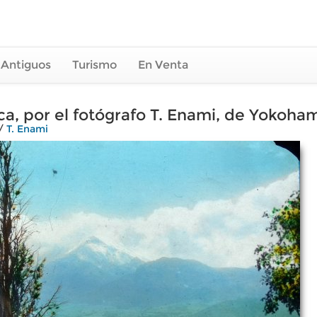
 Antiguos
Turismo
En Venta
 por el fotógrafo T. Enami, de Yokoham
/
T. Enami