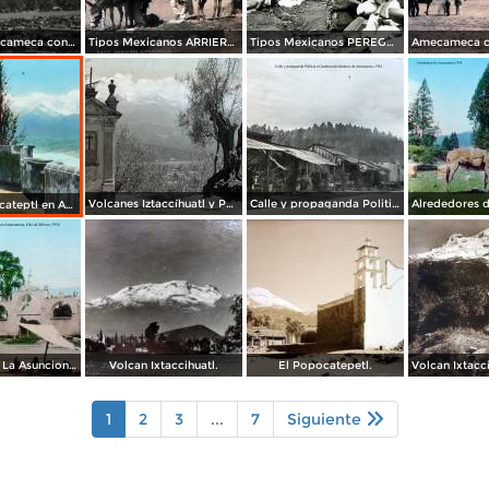
Vista de Amecameca con el volcán Iztaccíhuatl al fondo
Tipos Mexicanos ARRIEROS de Amecameca Por el Fotógrafo Hugo Brehme.
Tipos Mexicanos PEREGRINOS de Amecameca Por el Fotógrafo Hugo Brehme.
Volcanes Iztaccíhuatl y Popocatéptl desde Amecameca, por el fotógrafo T. Enami, de Yokohama, Japón (1934)
Calle y propaganda Politica a Cardenas Alrededores de Amecameca 1934
Volcan Popocateptl en Amecameca, por el fotógrafo T. Enami, de Yokohama, Japón (1934)
Parroquia de La Asuncion en Amecameca, por el fotógrafo T. Enami, de Yokohama, Japón (1934)
Volcan Ixtaccihuatl.
El Popocatepetl.
1
2
3
...
7
Siguiente