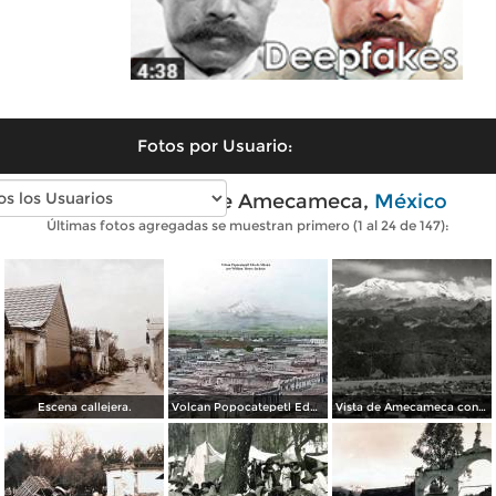
Fotos por Usuario:
Fotos antiguas de Amecameca,
México
Últimas fotos agregadas se muestran primero (1 al 24 de 147):
Escena callejera.
Volcan Popocatepetl Edo de México por el Fotógrafos: William Henry Jackson.
Vista de Amecameca con el volcán Iztaccíhuatl al fondo