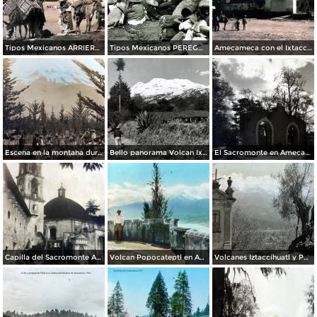
Tipos Mexicanos ARRIEROS de Amecameca Por el Fotógrafo Hugo Brehme.
Tipos Mexicanos PEREGRINOS de Amecameca Por el Fotógrafo Hugo Brehme.
Amecameca con el Ixtaccihuatl por el Fotógrafos Hugo Brehme.
Escena en la montana durante la Revolucion Mexicana por el Fotógrafo Walter H. Horne. ( Circulada el 25 de Septiembre de 1916 ).
Bello panorama Volcan Ixtaccihuatl en Amecameca, Edo de México
El Sacromonte en Amecameca, Edo de México.
Capilla del Sacromonte Amecameca, Edo de México.
Volcan Popocateptl en Amecameca, por el fotógrafo T. Enami, de Yokohama, Japón (1934)
Volcanes Iztaccíhuatl y Popocatéptl desde Amecameca, por el fotógrafo T. Enami, de Yokohama, Japón (1934)