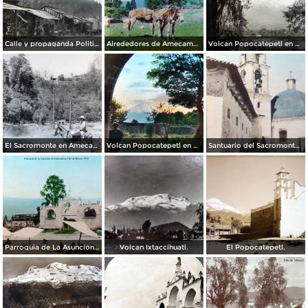
Calle y propaganda Politica a Cardenas Alrededores de Amecameca 1934
Alrededores de Amecameca, por el fotógrafo T. Enami, de Yokohama, Japón (1934)
Volcan Popocatepetl en Amecameca, por el fotógrafo T. Enami, de Yokohama, Japón (1934)
El Sacromonte en Amecameca, por el fotógrafo T. Enami, de Yokohama, Japón (1934)
Volcan Popocatepetl en Amecameca, por el fotógrafo T. Enami, de Yokohama, Japón (1934)
Santuario del Sacromonte en Amecameca, por el fotógrafo T. Enami, de Yokohama, Japón (1934)
Parroquia de La Asuncion en Amecameca, por el fotógrafo T. Enami, de Yokohama, Japón (1934)
Volcan Ixtaccihuatl.
El Popocatepetl.