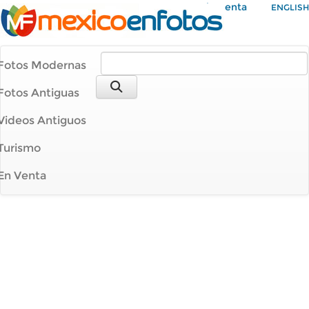
Mi Cuenta
ENGLISH
Fotos Modernas
Fotos Antiguas
Videos Antiguos
Turismo
En Venta