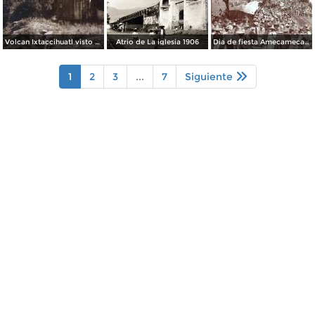
Volcan Ixtaccihuatl visto desdeAmecameca Por el Fotógrafo Hugo Brehme.
Atrio de La iglesia 1906
Dia de fiesta Amecameca, Edo de México .
1
2
3
...
7
Siguiente