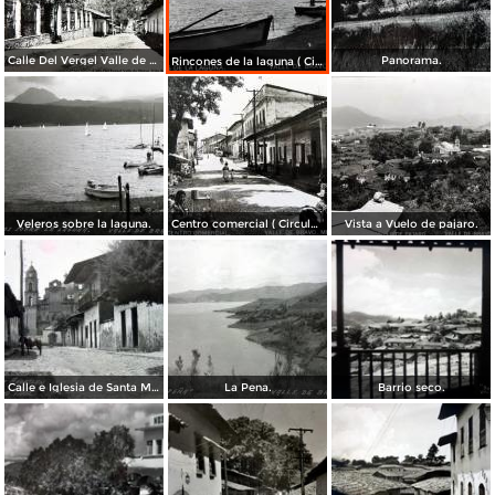
Calle Del Vergel Valle de Bravo, Edo de México ( Circulada el 31 de Diciembre de 1953 ).
Panorama.
Rincones de la laguna ( Circulada el 22 de Diciembre de 1954 ).
Veleros sobre la laguna.
Centro comercial ( Circulada el 11 de Agosto de 1957 ).
Vista a Vuelo de pajaro.
Calle e Iglesia de Santa Maria Ahuatlan.
La Pena.
Barrio seco.