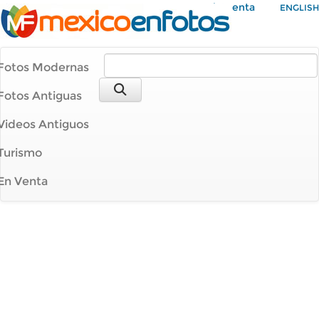
Mi Cuenta
ENGLISH
Fotos Modernas
Fotos Antiguas
Videos Antiguos
Turismo
En Venta