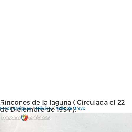
Rincones de la laguna ( Circulada el 22
de Diciembre de 1954 ).
Fotos Antiguas
/
México
/
Valle de Bravo