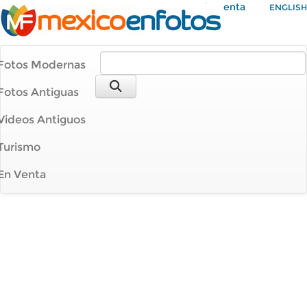
Mi Cuenta
ENGLISH
Fotos Modernas
Fotos Antiguas
Videos Antiguos
Turismo
En Venta