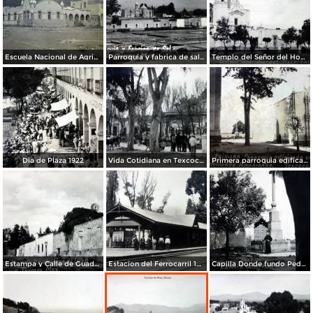
Escuela Nacional de Agricultura Cd de México
Parroquia y fabrica de sal 1922.
Templo del Señor del Hospital 1922.
Dia de Plaza 1922
Vida Cotidiana en Texcoco de Mora, México 1922.
Primera parroquia edificada en el continente Americano.
Estampa y Calle de Guadalupe 1922.
Estacion del Ferrocarril 1922.
Capilla Donde fundo Pedro de Gante la primera escuela del continente Americano en 1522