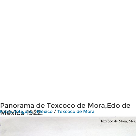
Panorama de Texcoco de Mora,Edo de
México 1922.
Fotos Antiguas
/
México
/
Texcoco de Mora