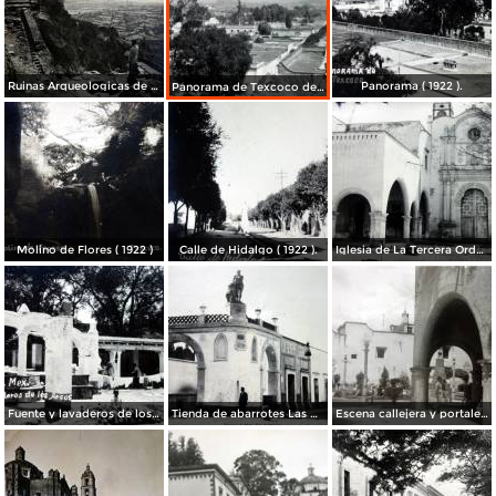
Ruinas Arqueologicas de Tetzotzinco Texcoco de Mora, México 1922.
Panorama ( 1922 ).
Panorama de Texcoco de Mora,Edo de México 1922.
Molino de Flores ( 1922 )
Calle de Hidalgo ( 1922 ).
Iglesia de La Tercera Orden. ( 1922 )
Fuente y lavaderos de los Arcos.
Tienda de abarrotes Las Princesas Texcoco de Mora, Edo de México
Escena callejera y portales.