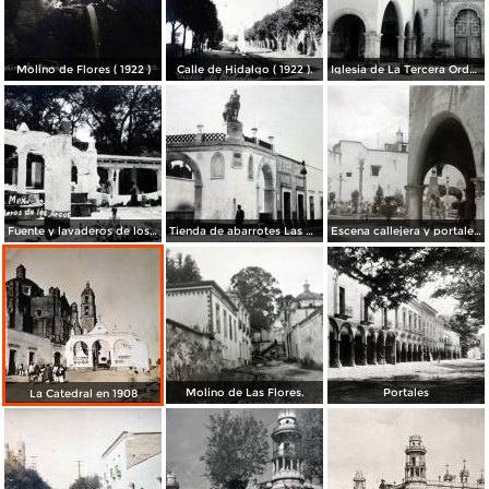
Molino de Flores ( 1922 )
Calle de Hidalgo ( 1922 ).
Iglesia de La Tercera Orden. ( 1922 )
Fuente y lavaderos de los Arcos.
Tienda de abarrotes Las Princesas Texcoco de Mora, Edo de México
Escena callejera y portales.
Molino de Las Flores.
Portales
La Catedral en 1908