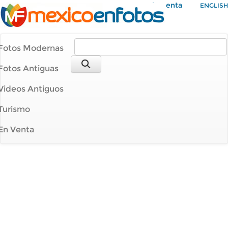
Mi Cuenta
ENGLISH
Fotos Modernas
Fotos Antiguas
Videos Antiguos
Turismo
En Venta