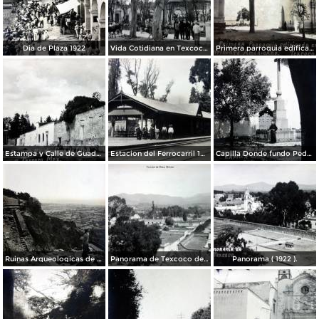
Dia de Plaza 1922
Vida Cotidiana en Texcoco de Mora, México 1922.
Primera parroquia edificada en el continente Americano.
Estampa y Calle de Guadalupe 1922.
Estacion del Ferrocarril 1922.
Capilla Donde fundo Pedro de Gante la primera escuela del continente Americano en 1522
Ruinas Arqueologicas de Tetzotzinco Texcoco de Mora, México 1922.
Panorama de Texcoco de Mora,Edo de México 1922.
Panorama ( 1922 ).