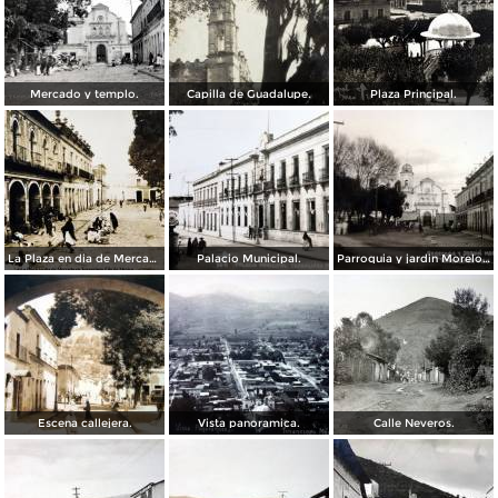
Mercado y templo.
Capilla de Guadalupe.
Plaza Principal.
La Plaza en dia de Mercado en Tenancingo Edo de Mexico fechada en 1929
Palacio Municipal.
Parroquia y jardin Morelos.
Escena callejera.
Vista panoramica.
Calle Neveros.