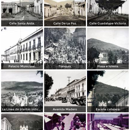
Calle Santa Anita.
Calle De La Paz.
Calle Guadalupe Victoria.
Palacio Municipal.
Tianguis.
Plaza e Iglesia.
La Linea de plantas indica el camino al Santo Desierto.
Avenida Madero
Escena callejera.