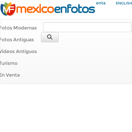
Mi Cuenta
ENGLISH
Fotos Modernas
Fotos Antiguas
Videos Antiguos
Turismo
En Venta