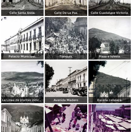
Calle Santa Anita.
Calle De La Paz.
Calle Guadalupe Victoria.
Palacio Municipal.
Tianguis.
Plaza e Iglesia.
La Linea de plantas indica el camino al Santo Desierto.
Avenida Madero
Escena callejera.