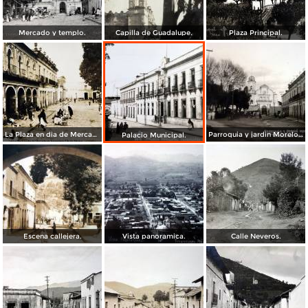
Mercado y templo.
Capilla de Guadalupe.
Plaza Principal.
La Plaza en dia de Mercado en Tenancingo Edo de Mexico fechada en 1929
Parroquia y jardin Morelos.
Palacio Municipal.
Escena callejera.
Vista panoramica.
Calle Neveros.