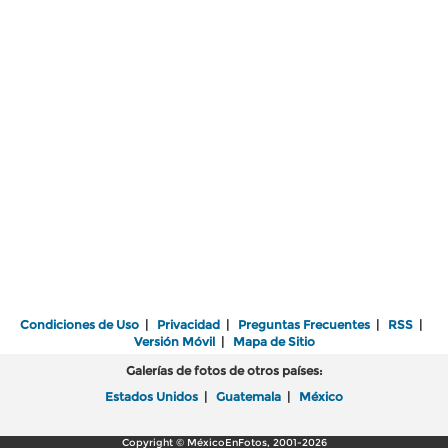
Condiciones de Uso
|
Privacidad
|
Preguntas Frecuentes
|
RSS
|
Versión Móvil
|
Mapa de Sitio
Galerías de fotos de otros países:
Estados Unidos
|
Guatemala
|
México
Copyright © MéxicoEnFotos, 2001-2026