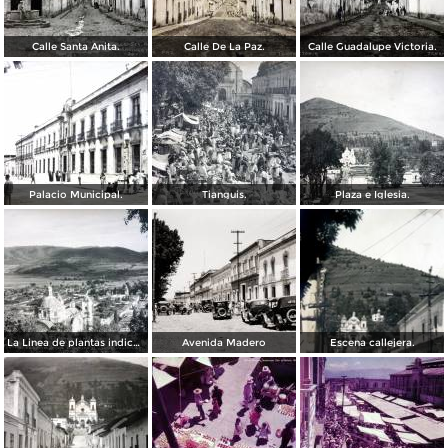
Calle Santa Anita.
Calle De La Paz.
Calle Guadalupe Victoria.
Palacio Municipal.
Tianguis.
Plaza e Iglesia.
La Linea de plantas indica el camino al Santo Desierto.
Avenida Madero
Escena callejera.