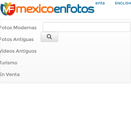
Mi Cuenta
ENGLISH
Fotos Modernas
Fotos Antiguas
Videos Antiguos
Turismo
En Venta