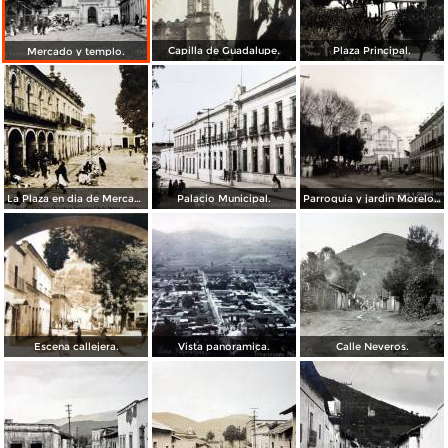
Capilla de Guadalupe.
Plaza Principal.
Mercado y templo.
La Plaza en dia de Mercado en Tenancingo Edo de Mexico fechada en 1929
Palacio Municipal.
Parroquia y jardin Morelos.
Escena callejera.
Vista panoramica.
Calle Neveros.