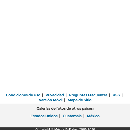
Condiciones de Uso
|
Privacidad
|
Preguntas Frecuentes
|
RSS
|
Versión Móvil
|
Mapa de Sitio
Galerías de fotos de otros países:
Estados Unidos
|
Guatemala
|
México
Copyright © MéxicoEnFotos, 2001-2026