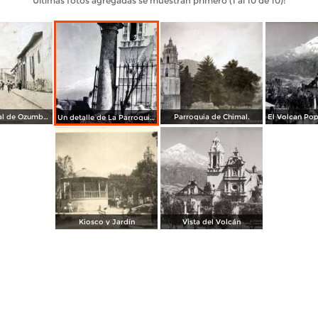
Últimas fotos agregadas se muestran primero (1 al 10 de 10):
Calle principal de Ozumba, Edo de México.
Parroquia de Chimal.
Un detalle de La Parroquia y el Volcan.( Circulada el 9 de Junio de 1940 ).
Kiosco y Jardín
Vista del Volcán