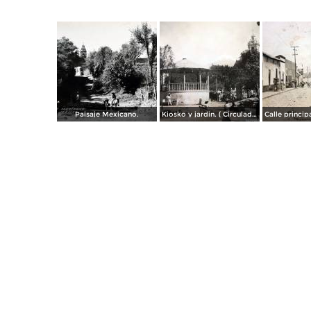
Paisaje Mexicano.
Kiosko y jardin. ( Circulada el 24 de Octubre de 1935 ).