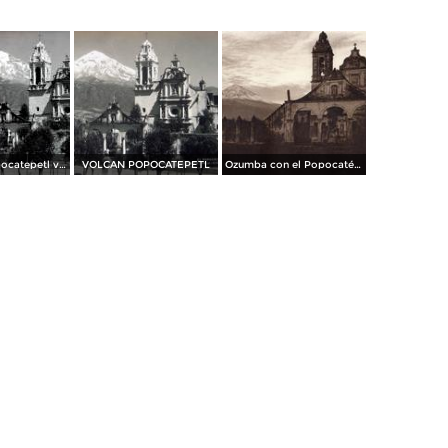
El Volcan Popocatepetl visto desde Ozumba.
VOLCAN POPOCATEPETL
Ozumba con el Popocatépetl al fondo (circa 1920)