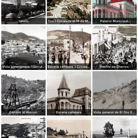
Jardin.
Tiro ( Circulada el 18 de Marzo de 1920 ).
Palacio Municipal.
Vista panoramica. ( Circulada el 2 de Febrero de 1929).
Escena callejera. ( Circulada el 9 de Junio de 1919 ).
Desfile de Charros.
Camino al Atoron.
Escena callejera.
Vista general de El Oro Edo. de México.