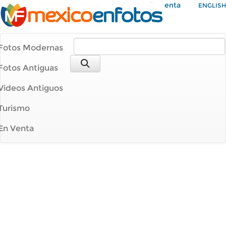
Mi Cuenta
ENGLISH
Fotos Modernas
Fotos Antiguas
Videos Antiguos
Turismo
En Venta