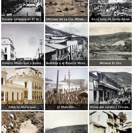
Escena callejera en El Oro, Edo de México.
Oficinas de La Cia. Minera La Esperanza en El Oro Edo de México.
En la feria de Santa Rosa.
Palacio Municipal y Avenida Constitucion.
Avenida y el Palacio Municipal.
Mineral El Oro
Palacio Municipal.
El Mercado.
Hotel del Jardin. ( Circulada el 24 de Agosto de 1909 ).