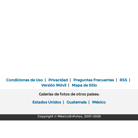
Condiciones de Uso
|
Privacidad
|
Preguntas Frecuentes
|
RSS
|
Versión Móvil
|
Mapa de Sitio
Galerías de fotos de otros países:
Estados Unidos
|
Guatemala
|
México
Copyright © MéxicoEnFotos, 2001-2026