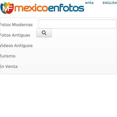
Mi Cuenta
ENGLISH
Fotos Modernas
Fotos Antiguas
Videos Antiguos
Turismo
En Venta