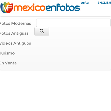
Mi Cuenta
ENGLISH
Fotos Modernas
Fotos Antiguas
Videos Antiguos
Turismo
En Venta