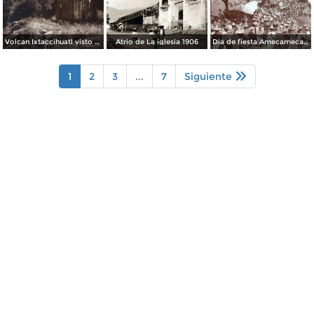
Volcan Ixtaccihuatl visto desdeAmecameca Por el Fotógrafo Hugo Brehme.
Atrio de La iglesia 1906
Dia de fiesta Amecameca, Edo de México .
1
2
3
...
7
Siguiente