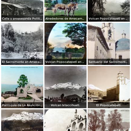
Calle y propaganda Politica a Cardenas Alrededores de Amecameca 1934
Alrededores de Amecameca, por el fotógrafo T. Enami, de Yokohama, Japón (1934)
Volcan Popocatepetl en Amecameca, por el fotógrafo T. Enami, de Yokohama, Japón (1934)
El Sacromonte en Amecameca, por el fotógrafo T. Enami, de Yokohama, Japón (1934)
Volcan Popocatepetl en Amecameca, por el fotógrafo T. Enami, de Yokohama, Japón (1934)
Santuario del Sacromonte en Amecameca, por el fotógrafo T. Enami, de Yokohama, Japón (1934)
Parroquia de La Asuncion en Amecameca, por el fotógrafo T. Enami, de Yokohama, Japón (1934)
Volcan Ixtaccihuatl.
El Popocatepetl.