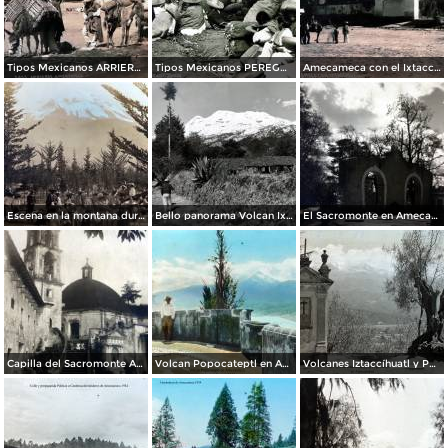
Tipos Mexicanos ARRIEROS de Amecameca Por el Fotógrafo Hugo Brehme.
Tipos Mexicanos PEREGRINOS de Amecameca Por el Fotógrafo Hugo Brehme.
Amecameca con el Ixtaccihuatl por el Fotógrafos Hugo Brehme.
Escena en la montana durante la Revolucion Mexicana por el Fotógrafo Walter H. Horne. ( Circulada el 25 de Septiembre de 1916 ).
Bello panorama Volcan Ixtaccihuatl en Amecameca, Edo de México
El Sacromonte en Amecameca, Edo de México.
Capilla del Sacromonte Amecameca, Edo de México.
Volcan Popocateptl en Amecameca, por el fotógrafo T. Enami, de Yokohama, Japón (1934)
Volcanes Iztaccíhuatl y Popocatéptl desde Amecameca, por el fotógrafo T. Enami, de Yokohama, Japón (1934)