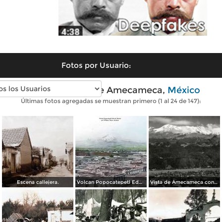
Fotos por Usuario:
Fotos antiguas de Amecameca,
México
Últimas fotos agregadas se muestran primero (1 al 24 de 147):
Escena callejera.
Volcan Popocatepetl Edo de México por el Fotógrafos: William Henry Jackson.
Vista de Amecameca con el volcán Iztaccíhuatl al fondo