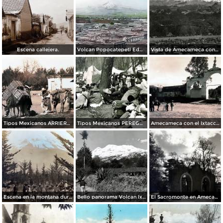
Escena callejera.
Volcan Popocatepetl Edo de México por el Fotógrafos: William Henry Jackson.
Vista de Amecameca con el volcán Iztaccíhuatl al fondo
Tipos Mexicanos ARRIEROS de Amecameca Por el Fotógrafo Hugo Brehme.
Tipos Mexicanos PEREGRINOS de Amecameca Por el Fotógrafo Hugo Brehme.
Amecameca con el Ixtaccihuatl por el Fotógrafos Hugo Brehme.
Escena en la montana durante la Revolucion Mexicana por el Fotógrafo Walter H. Horne. ( Circulada el 25 de Septiembre de 1916 ).
Bello panorama Volcan Ixtaccihuatl en Amecameca, Edo de México
El Sacromonte en Amecameca, Edo de México.