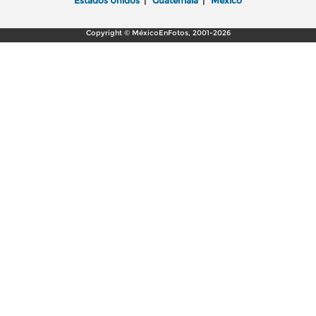
Estados Unidos
|
Guatemala
|
México
Copyright © MéxicoEnFotos, 2001-2026