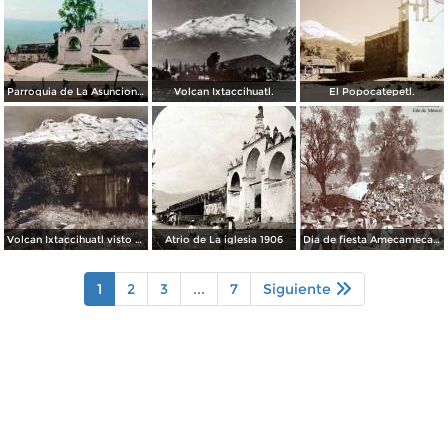
Parroquia de La Asuncion en Amecameca, por el fotógrafo T. Enami, de Yokohama, Japón (1934)
Volcan Ixtaccihuatl.
El Popocatepetl.
Volcan Ixtaccihuatl visto desdeAmecameca Por el Fotógrafo Hugo Brehme.
Atrio de La iglesia 1906
Dia de fiesta Amecameca, Edo de México .
1
2
3
...
7
Siguiente