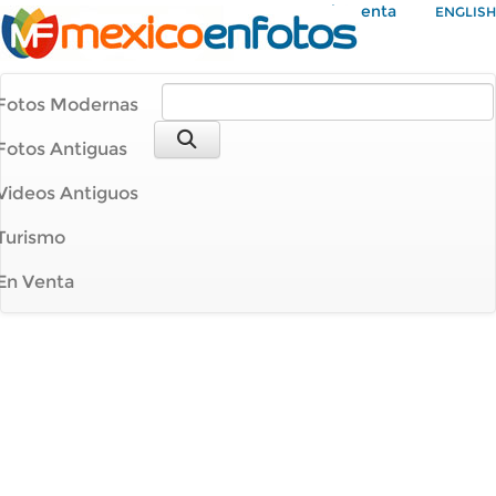
Mi Cuenta
ENGLISH
Fotos Modernas
Fotos Antiguas
Videos Antiguos
Turismo
En Venta