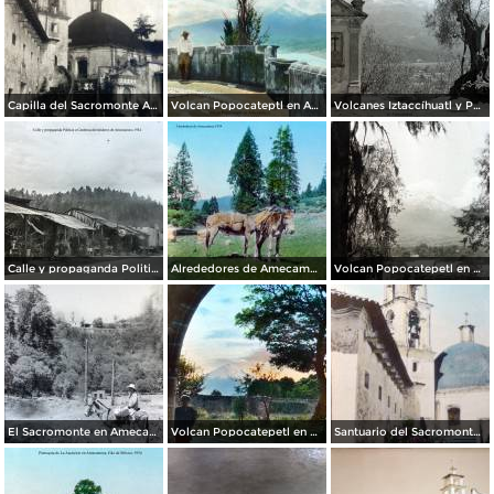
Capilla del Sacromonte Amecameca, Edo de México.
Volcan Popocateptl en Amecameca, por el fotógrafo T. Enami, de Yokohama, Japón (1934)
Volcanes Iztaccíhuatl y Popocatéptl desde Amecameca, por el fotógrafo T. Enami, de Yokohama, Japón (1934)
Calle y propaganda Politica a Cardenas Alrededores de Amecameca 1934
Alrededores de Amecameca, por el fotógrafo T. Enami, de Yokohama, Japón (1934)
Volcan Popocatepetl en Amecameca, por el fotógrafo T. Enami, de Yokohama, Japón (1934)
El Sacromonte en Amecameca, por el fotógrafo T. Enami, de Yokohama, Japón (1934)
Volcan Popocatepetl en Amecameca, por el fotógrafo T. Enami, de Yokohama, Japón (1934)
Santuario del Sacromonte en Amecameca, por el fotógrafo T. Enami, de Yokohama, Japón (1934)