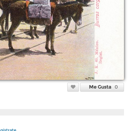
Me Gusta
0
gístrate