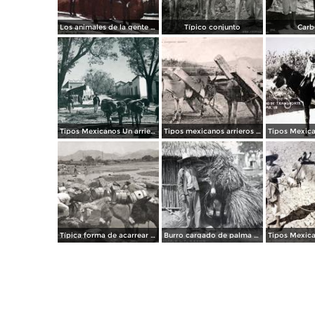
Los animales de la gente pobre
Típico conjunto
Carb
Tipos Mexicanos Un arriero de Amecameca, Edo. de México.
Tipos mexicanos arrieros cargando madera.
Típica forma de acarrear agua
Burro cargado de palma para techar