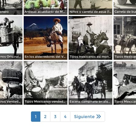
onero
Antiguo acueducto de Morelia Michoacán.
Niños y carreta de agua (1908)
Tipos Mexicanos Original medio de transporte.
En los alderredores del Volcan Citlaltepetl o Pico de Orizaba Veracruz .
Tipos mexicanos asi montan los toros..
Tipos Mexicanos Vendedor de carbon.
Tipos Mexicanos vendedor leche Ciudad de México.
Escena campirana en alguna Hacienda.
1
2
3
4
Siguiente