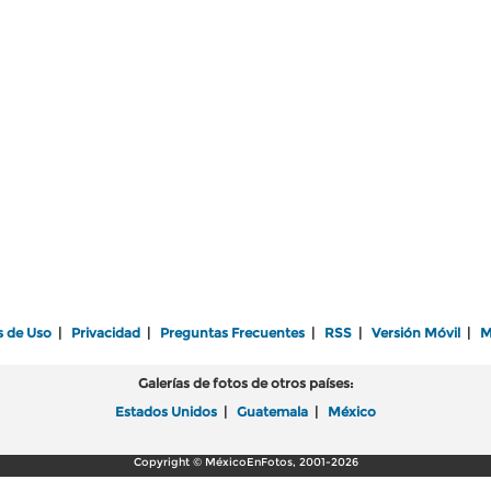
s de Uso
|
Privacidad
|
Preguntas Frecuentes
|
RSS
|
Versión Móvil
|
M
Galerías de fotos de otros países:
Estados Unidos
|
Guatemala
|
México
Copyright © MéxicoEnFotos, 2001-2026