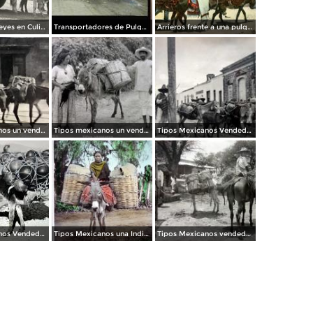
Carreta de bueyes en Culiacán
Transportadores de Pulque por La Calzada de Tlalpan ( Fechada en 1922 ).
Arrieros frente a una pulquería llamada El Toro
Tipos mexicanos un vendedor de lena.
Tipos mexicanos un vendedor de Oaxaca.
Tipos Mexicanos Vendedor de agua.
Tipos Mexicanos Vendedor de loza.
Tipos Mexicanos una India de viaje ( Circulada el 18 de Septiembre de 1925 )
Tipos Mexicanos vendedor de huevos.