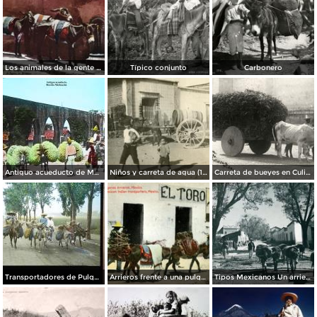
Los animales de la gente pobre
Típico conjunto
Carbonero
Antiguo acueducto de Morelia Michoacán.
Niños y carreta de agua (1908)
Carreta de bueyes en Culiacán
Transportadores de Pulque por La Calzada de Tlalpan ( Fechada en 1922 ).
Arrieros frente a una pulquería llamada El Toro
Tipos Mexicanos Un arriero de Amecameca, Edo. de México.