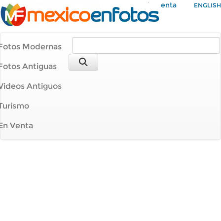
Mi Cuenta
ENGLISH
Fotos Modernas
Fotos Antiguas
Videos Antiguos
Turismo
En Venta