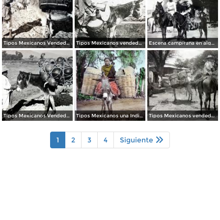
Tipos Mexicanos Vendedor de carbon.
Tipos Mexicanos vendedor leche Ciudad de México.
Escena campirana en alguna Hacienda.
Tipos Mexicanos Vendedor de loza.
Tipos Mexicanos una India de viaje ( Circulada el 18 de Septiembre de 1925 )
Tipos Mexicanos vendedor de huevos.
1
2
3
4
Siguiente