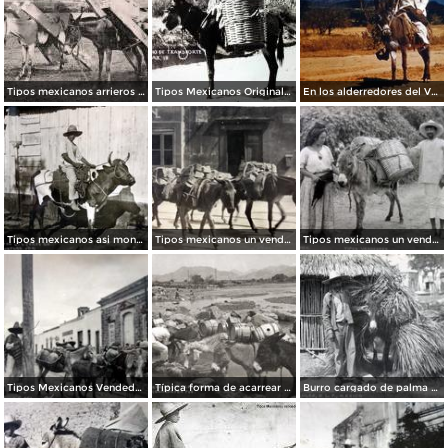
Tipos mexicanos arrieros cargando madera.
Tipos Mexicanos Original medio de transporte.
En los alderredores del Volcan Citlaltepetl o Pico de Orizaba Veracruz .
Tipos mexicanos asi montan los toros..
Tipos mexicanos un vendedor de lena.
Tipos mexicanos un vendedor de Oaxaca.
Tipos Mexicanos Vendedor de agua.
Típica forma de acarrear agua
Burro cargado de palma para techar