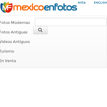
Mi Cuenta
ENGLISH
Fotos Modernas
Fotos Antiguas
Videos Antiguos
Turismo
En Venta