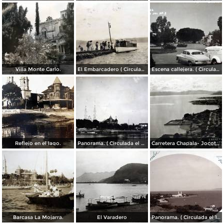
Villa Monte Carlo.
El Embarcadero ( Circulada el 7 de Marzo de 1907 ).
Escena callejera. ( Circulada el 28 de Mayo de 1955 ).
Reflejo en el lago.
Panorama. ( Circulada el 21 de Abril de 1924 ).
Carretera Chapala- Jocotepec.
Barcasa La Mojarra.
El Varadero
Panorama. ( Circulada el 17 de Diciembre de 1906 ).