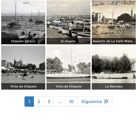
Chapala Jalisco
El muelle.
Aspecto de La Calle Matamoros ( Circulada el 25 de Febrero de 1911 ).
Vista de Chapala
Vista de Chapala
La Reynera
1
2
3
...
10
Siguiente