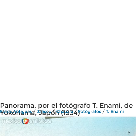
Panorama, por el fotógrafo T. Enami, de
Yokohama, Japón (1934)
Fotos Antiguas
/
Jalisco
/
Chapala
/
Fotógrafos
/
T. Enami