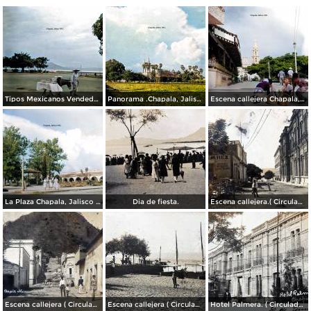
Tipos Mexicanos Vendedor de dulces Chapala, Jalisco 1961.
Panorama .Chapala, Jalisco 1961.
Escena callejera Chapala, Jalisco 1961..
La Plaza Chapala, Jalisco 1961.
Dia de fiesta.
Escena callejera.( Circulada el 3 de Marzo de 1909 ).
Escena callejera ( Circulada el 22 de marzo de 1908 ).
Escena callejera ( Circulada el 19 de Diciembre de 1908 )..
Hotel Palmera. ( Circulada el 30 de Junio de 1909 ).