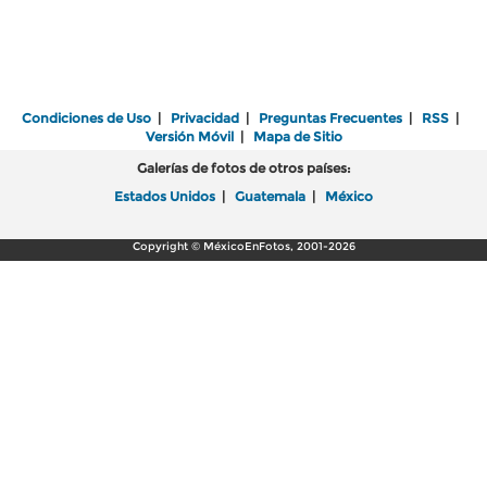
Condiciones de Uso
|
Privacidad
|
Preguntas Frecuentes
|
RSS
|
Versión Móvil
|
Mapa de Sitio
Galerías de fotos de otros países:
Estados Unidos
|
Guatemala
|
México
Copyright © MéxicoEnFotos, 2001-2026