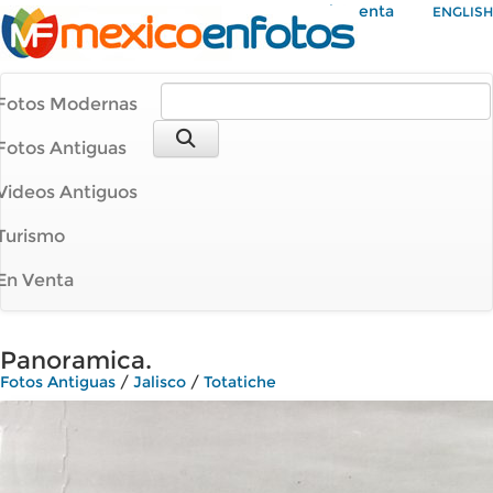
Mi Cuenta
ENGLISH
Fotos Modernas
Fotos Antiguas
Videos Antiguos
Turismo
En Venta
Panoramica.
Fotos Antiguas
/
Jalisco
/
Totatiche