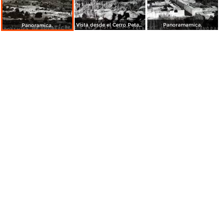
Vista desde el Cerro Petacal.
Panoramamica.
Panoramica.