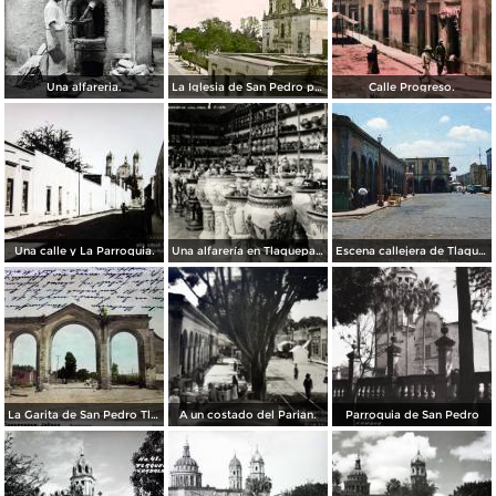
Una alfareria.
La Iglesia de San Pedro por el Fotógrafo Juan Kaiser.
Calle Progreso.
Una calle y La Parroquia.
Una alfarería en Tlaquepaque
Escena callejera de Tlaquepaque, Jalisco 1958.
La Garita de San Pedro Tlaquepaque, Jalisco ( Circulada el 6 de Diciembre de 1909 ).
A un costado del Parian.
Parroquia de San Pedro