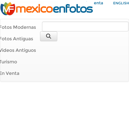
Mi Cuenta
ENGLISH
Fotos Modernas
Fotos Antiguas
Videos Antiguos
Turismo
En Venta