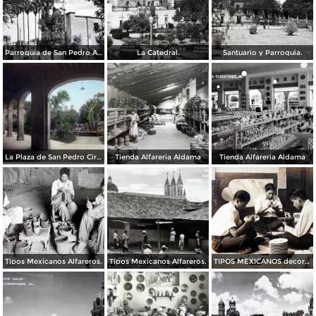
Parroquia de San Pedro Apóstol
La Catedral.
Santuario y Parroquia.
La Plaza de San Pedro Circa 1910 por el editor Juan Kaiser
Tienda Alfareria Aldama
Tienda Alfareria Aldama
Tipos Mexicanos Alfareros.
Tipos Mexicanos Alfareros.
TIPOS MEXICANOS decorando loza