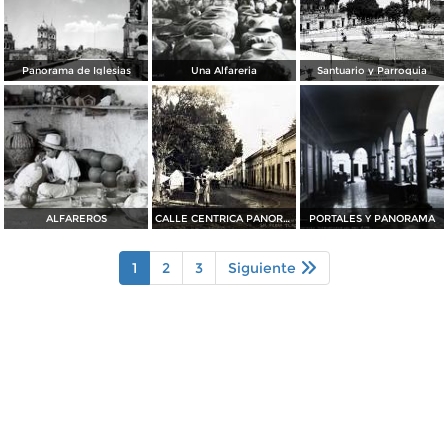
Panorama de Iglesias
Una Alfareria
Santuario y Parroquia
ALFAREROS
CALLE CENTRICA PANORAMA San Pedro Tlaquepaque
PORTALES Y PANORAMA
1
2
3
Siguiente