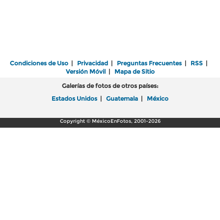
Condiciones de Uso
|
Privacidad
|
Preguntas Frecuentes
|
RSS
|
Versión Móvil
|
Mapa de Sitio
Galerías de fotos de otros países:
Estados Unidos
|
Guatemala
|
México
Copyright © MéxicoEnFotos, 2001-2026