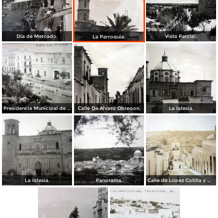
Dia de Mercado.
Vista Parcial.
La Parroquia.
Presidencia Municipal de Teocaltiche Jalisco.
Calle De Alvaro Obregon.
La Iglesia.
La Iglesia.
Panorama.
Calle de Lopez Cotilla y Morelos.