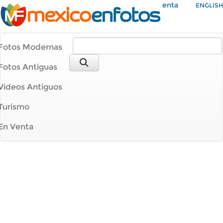
Mi Cuenta
ENGLISH
Fotos Modernas
Fotos Antiguas
Videos Antiguos
Turismo
En Venta