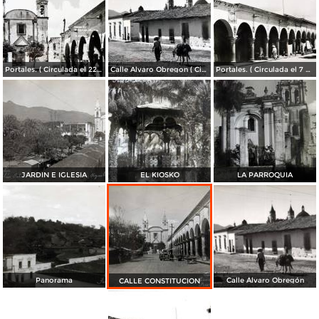
Portales. ( Circulada el 22 de Diciembre de 1955 ).
Calle Alvaro Obregon ( Circulada el 7 de Enero de 1957 ).
Portales. ( Circulada el 7 de Enero de 1957 ).
JARDIN E IGLESIA
EL KIOSKO
LA PARROQUIA
Panorama
Calle Álvaro Obregón
CALLE CONSTITUCION