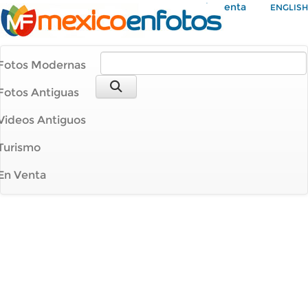
Mi Cuenta
ENGLISH
Fotos Modernas
Fotos Antiguas
Videos Antiguos
Turismo
En Venta