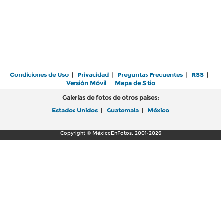
Condiciones de Uso
|
Privacidad
|
Preguntas Frecuentes
|
RSS
|
Versión Móvil
|
Mapa de Sitio
Galerías de fotos de otros países:
Estados Unidos
|
Guatemala
|
México
Copyright © MéxicoEnFotos, 2001-2026