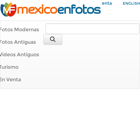
Mi Cuenta
ENGLISH
Fotos Modernas
Fotos Antiguas
Videos Antiguos
Turismo
En Venta