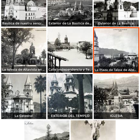
Basilica de nuestra senora del Rosario ( Circulada el 10 de Mayo de 1964 ).
Exterior de La Basilica de Ntra senora del Rosario de Talpa.
Exterior de La Basilica.
La Iglesia de Altavista en Talpa de Allende, Jalisco
Calle Imdependencia y Templo parroquial.
La Plaza de Talpa de Allende Jalisco.
La Catedral
EXTERIOR DEL TEMPLO
IGLESIA