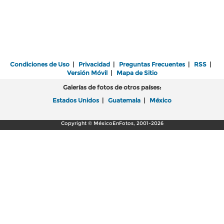
Condiciones de Uso
|
Privacidad
|
Preguntas Frecuentes
|
RSS
|
Versión Móvil
|
Mapa de Sitio
Galerías de fotos de otros países:
Estados Unidos
|
Guatemala
|
México
Copyright © MéxicoEnFotos, 2001-2026