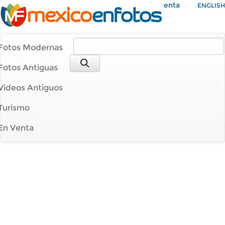
Mi Cuenta
ENGLISH
Fotos Modernas
Fotos Antiguas
Videos Antiguos
Turismo
En Venta