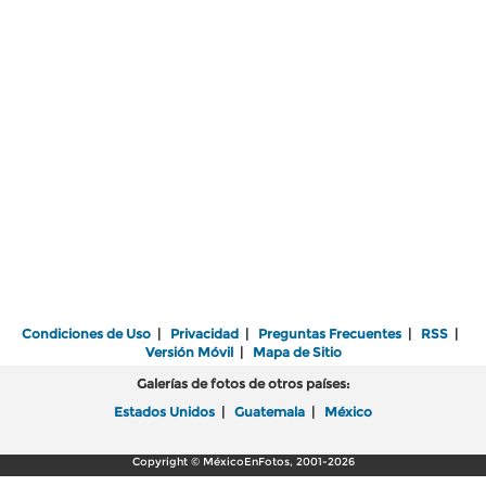
Condiciones de Uso
|
Privacidad
|
Preguntas Frecuentes
|
RSS
|
Versión Móvil
|
Mapa de Sitio
Galerías de fotos de otros países:
Estados Unidos
|
Guatemala
|
México
Copyright © MéxicoEnFotos, 2001-2026