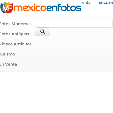
Mi Cuenta
ENGLISH
Fotos Modernas
Fotos Antiguas
Videos Antiguos
Turismo
En Venta