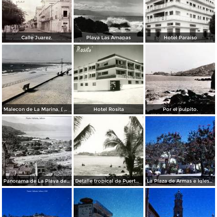
Calle Juarez.
Playa Las Amapas
Hotel Paraíso
Malecon de La Marina. ( Circulada el 17 de Enero de 1955 ).
Hotel Rosita
Por el pulpito.
Panorama de La Playa de los muertos.
Detalle tropical de Puerto Vallarta
La Plaza de Armas e Iglesia de Puerto Vallarta, Jalisco 1969.