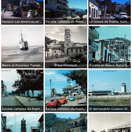
Pension Las Americas en Puerto Vallarta, Jalisco 1969
Escena callejera de Puerto Vallarta, Jalisco 1969.
La Iglesia de Puerto Vallarta, Jalisco 1969.
Barco el Progreso Transporte de carga nacional al querer desencallarlo el barbo el Sonora ( Circulada el 27 de Febrero de 1935).
Plaza Principal.
Escena en Nuevo Vallarta, Jalisco 1976 .
Escena callejera de Puerto Vallarta, Jalisco 1976 .
Escena callejera de Puerto Vallarta, Jalisco 1976 .
El Aeropuerto Gustavo Diaz Ordaz Puerto Vallarta, Jalisco 1976