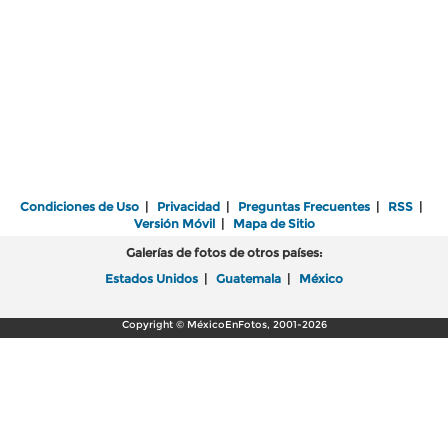
Condiciones de Uso
|
Privacidad
|
Preguntas Frecuentes
|
RSS
|
Versión Móvil
|
Mapa de Sitio
Galerías de fotos de otros países:
Estados Unidos
|
Guatemala
|
México
Copyright © MéxicoEnFotos, 2001-2026