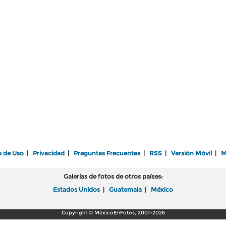
s de Uso
|
Privacidad
|
Preguntas Frecuentes
|
RSS
|
Versión Móvil
|
M
Galerías de fotos de otros países:
Estados Unidos
|
Guatemala
|
México
Copyright © MéxicoEnFotos, 2001-2026