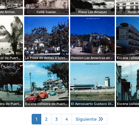
 de Armas.
Calle Juarez.
Playa Las Amapas
Hotel 
Detalle tropical de Puerto Vallarta
La Plaza de Armas e Iglesia de Puerto Vallarta, Jalisco 1969.
Pension Las Americas en Puerto Vallarta, Jalisco 1969
Escena callejera de Puerto Vallarta, Jalisco 1976 .
Escena callejera de Puerto Vallarta, Jalisco 1976 .
El Aeropuerto Gustavo Diaz Ordaz Puerto Vallarta, Jalisco 1976
1
2
3
4
Siguiente