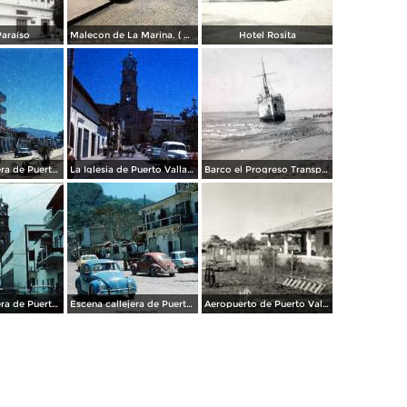
Paraíso
Malecon de La Marina. ( Circulada el 17 de Enero de 1955 ).
Hotel Rosita
Escena callejera de Puerto Vallarta, Jalisco 1969.
La Iglesia de Puerto Vallarta, Jalisco 1969.
Barco el Progreso Transporte de carga nacional al querer desencallarlo el barbo el Sonora ( Circulada el 27 de Febrero de 1935).
Escena callejera de Puerto Vallarta, Jalisco 1976 .
Escena callejera de Puerto Vallarta, Jalisco 1976 .
Aeropuerto de Puerto Vallarta