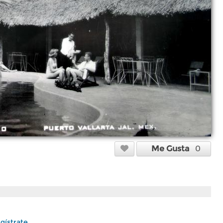
Me Gusta
0
gístrate