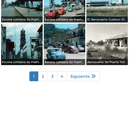
Escena callejera de Puerto Vallarta, Jalisco 1976 .
Escena callejera de Puerto Vallarta, Jalisco 1976 .
El Aeropuerto Gustavo Diaz Ordaz Puerto Vallarta, Jalisco 1976
Escena callejera de Puerto Vallarta, Jalisco 1976 .
Escena callejera de Puerto Vallarta, Jalisco 1976 .
Aeropuerto de Puerto Vallarta
1
2
3
4
Siguiente