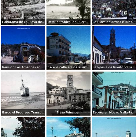
Panorama de La Playa de los muertos.
Detalle tropical de Puerto Vallarta
La Plaza de Armas e Iglesia de Puerto Vallarta, Jalisco 1969.
Pension Las Americas en Puerto Vallarta, Jalisco 1969
Escena callejera de Puerto Vallarta, Jalisco 1969.
La Iglesia de Puerto Vallarta, Jalisco 1969.
Barco el Progreso Transporte de carga nacional al querer desencallarlo el barbo el Sonora ( Circulada el 27 de Febrero de 1935).
Plaza Principal.
Escena en Nuevo Vallarta, Jalisco 1976 .