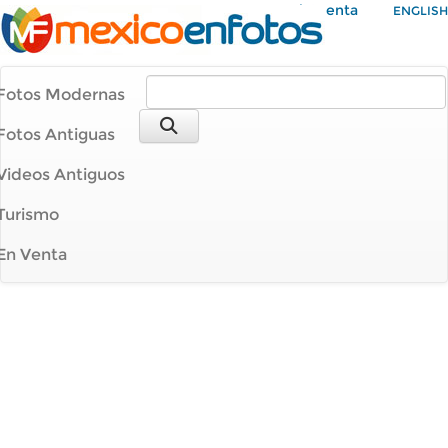
Mi Cuenta
ENGLISH
Fotos Modernas
Fotos Antiguas
Videos Antiguos
Turismo
En Venta