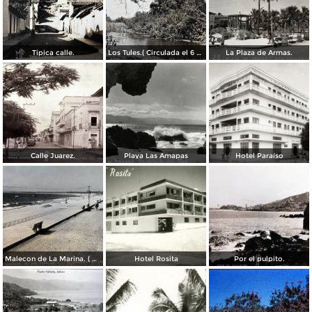
Tipica calle.
Los Tules.( Circulada el 6 de Julio de 1956 ).
La Plaza de Armas.
Calle Juarez.
Playa Las Amapas
Hotel Paraíso
Malecon de La Marina. ( Circulada el 17 de Enero de 1955 ).
Hotel Rosita
Por el pulpito.