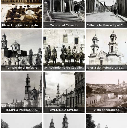
Plaza Principal Lagos de Moreno Jalisco
Templo el Calvario
Calle de la Merced y el Calvario
Templo de el Refugio
34 Regimiento de Caballeria Lagos de Moreno Jalisco a 8 de Octubre de 1938
Iglesia del Refugio en Lagos de Moreno Jalisco
TEMPLO PARROQUIAL
AVENIDA A RIVERA
Vista panorámica