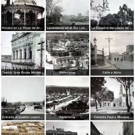
Kiosko en La Plaza de Armas.
Lavanderas en el Rio Lagos por Fotógrafo Winfield Scott.
La Catedral de Lagos de Moreno, Jalisco .
Teatro Jose Rosas Moreno Lagos de Moreno Jalisco. ( Circulada el 27 de Julio de 1957 ).
Panorama.
Calle y Atrio.
Entrada al pueblo Lagos de Moreno, Jalisco.
Panorama.
Calzada Pedro Moreno.