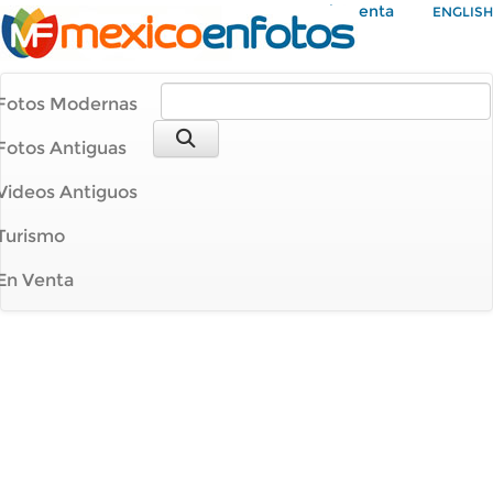
Mi Cuenta
ENGLISH
Fotos Modernas
Fotos Antiguas
Videos Antiguos
Turismo
En Venta