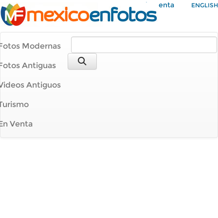
Mi Cuenta
ENGLISH
Fotos Modernas
Fotos Antiguas
Videos Antiguos
Turismo
En Venta