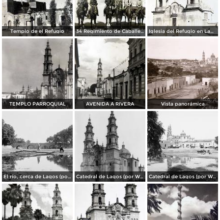
Templo de el Refugio
34 Regimiento de Caballeria Lagos de Moreno Jalisco a 8 de Octubre de 1938
Iglesia del Refugio en Lagos de Moreno Jalisco
TEMPLO PARROQUIAL
AVENIDA A RIVERA
Vista panorámica
El río, cerca de Lagos (por William Henry Jackson, c. 1888)
Catedral de Lagos (por William Henry Jackson, c. 1905)
Catedral de Lagos (por William Henry Jackson, c. 1888)