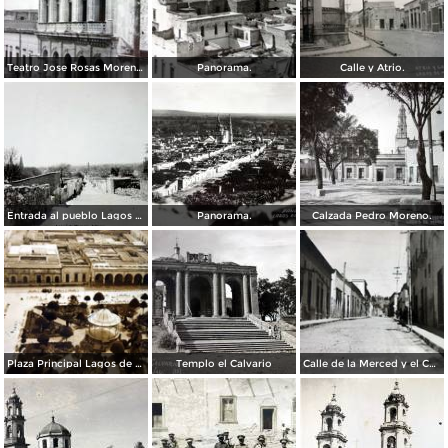
Teatro Jose Rosas Moreno Lagos de Moreno Jalisco. ( Circulada el 27 de Julio de 1957 ).
Panorama.
Calle y Atrio.
Entrada al pueblo Lagos de Moreno, Jalisco.
Panorama.
Calzada Pedro Moreno.
Plaza Principal Lagos de Moreno Jalisco
Templo el Calvario
Calle de la Merced y el Calvario