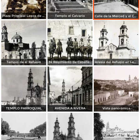
Plaza Principal Lagos de Moreno Jalisco
Templo el Calvario
Calle de la Merced y el Calvario
Templo de el Refugio
34 Regimiento de Caballeria Lagos de Moreno Jalisco a 8 de Octubre de 1938
Iglesia del Refugio en Lagos de Moreno Jalisco
TEMPLO PARROQUIAL
AVENIDA A RIVERA
Vista panorámica