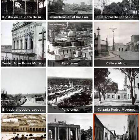
Kiosko en La Plaza de Armas.
Lavanderas en el Rio Lagos por Fotógrafo Winfield Scott.
La Catedral de Lagos de Moreno, Jalisco .
Teatro Jose Rosas Moreno Lagos de Moreno Jalisco. ( Circulada el 27 de Julio de 1957 ).
Panorama.
Calle y Atrio.
Entrada al pueblo Lagos de Moreno, Jalisco.
Panorama.
Calzada Pedro Moreno.