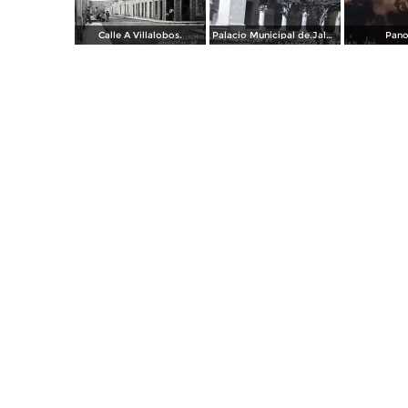
Calle A Villalobos.
Palacio Municipal de.Jalostotitlán, Jalisco.
Pano