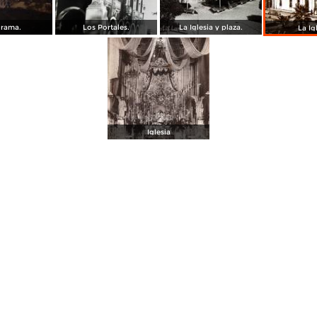
rama.
Los Portales.
La Iglesia y plaza.
La Ig
Iglesia