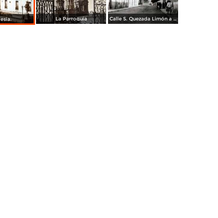
La Parroquia
Calle S. Quezada Limón a finales del siglo XIX
lesia.