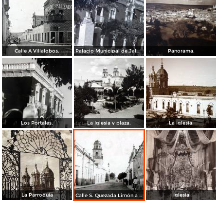
Calle A Villalobos.
Palacio Municipal de.Jalostotitlán, Jalisco.
Panorama.
Los Portales.
La Iglesia y plaza.
La Iglesia.
La Parroquia
Iglesia
Calle S. Quezada Limón a finales del siglo XIX