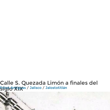
Calle S. Quezada Limón a finales del
siglo XIX
Fotos Antiguas
/
Jalisco
/
Jalostotitlán