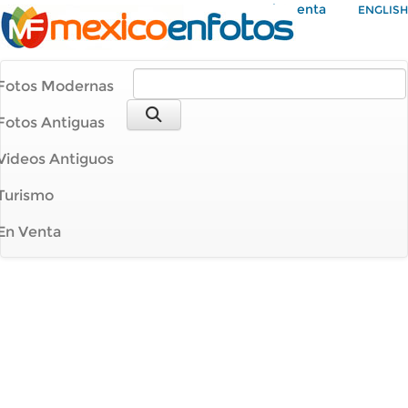
Mi Cuenta
ENGLISH
Fotos Modernas
Fotos Antiguas
Videos Antiguos
Turismo
En Venta