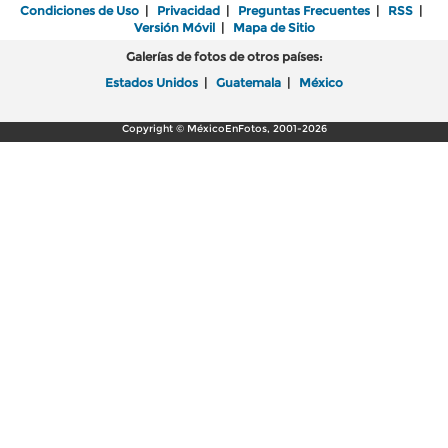
Condiciones de Uso
|
Privacidad
|
Preguntas Frecuentes
|
RSS
|
Versión Móvil
|
Mapa de Sitio
Galerías de fotos de otros países:
Estados Unidos
|
Guatemala
|
México
Copyright © MéxicoEnFotos, 2001-2026