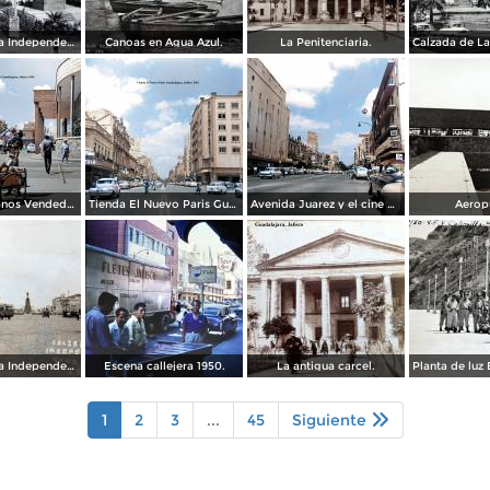
Calzada de La Independencia y Mto. a Juarez Guadalajara, Jalisco. ( Circulada el 5 de Septiembre de 1929 ).
Canoas en Agua Azul.
La Penitenciaria.
Tipos Mexicanos Vendedor de cocos junto a La terminal camionera Guadalajara, Jalisco 1961
Tienda El Nuevo Paris Guadalajara, Jalisco 1961
Avenida Juarez y el cine Variedades Guadalajara, Jalisco 1961
Aerop
Calzada de La Independencia Guadalajara, Jalisco. ( Circulada el 10 de Febrero de 1931 ).
Escena callejera 1950.
La antigua carcel.
1
2
3
...
45
Siguiente