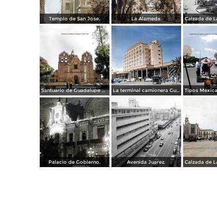
Templo de San Jose.
La Alameda.
Santuario de Guadalupe Guadalajara, Jalisco 1961.
La terminal camionera Guadalajara, Jalisco 1961
Palacio de Gobierno.
Avenida Juarez.