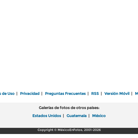
s de Uso
|
Privacidad
|
Preguntas Frecuentes
|
RSS
|
Versión Móvil
|
M
Galerías de fotos de otros países:
Estados Unidos
|
Guatemala
|
México
Copyright © MéxicoEnFotos, 2001-2026