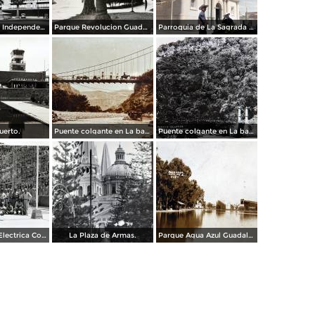
Calzada de La Independencia Guadalajara, Jalisco.
Parque Revolucion Guadalajara, Jalisco.
Parroquia de La Sagrada familia Guadalajara, Jalisco 1961.
uerto.
Puente colgante en La barranca de Oblatos.
Puente colgante en La barranca de Oblatos.
Planta de luz Electrica Colimilla. ( Fechada el 1 de Octubre de 1950 ).
La Plaza de Armas.
Parque Agua Azul Guadalajara, Jalisco.