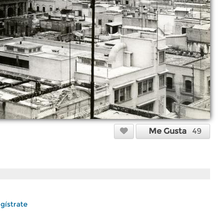
Me Gusta
49
gístrate